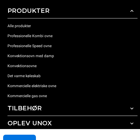
PRODUKTER
Alle produkter
Professionelle Kombi ovne
Professionelle Speed ovne
Konvektionsovn med damp
Konvektionsovne
Det varme køleskab
Kommercielle elektriske ovne
Kommercielle gas ovne
TILBEHØR
OPLEV UNOX
Alt tilbehør
Rengøringsmidler til automatisk vask
SUPPORT
Vores kontorer rundt om i verden