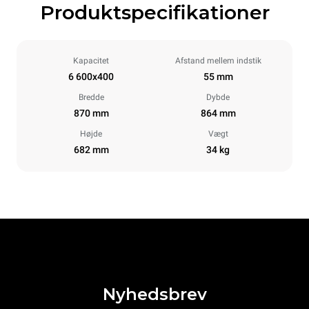
Produktspecifikationer
Kapacitet
Afstand mellem indstik
6 600x400
55 mm
Bredde
Dybde
870 mm
864 mm
Højde
Vægt
682 mm
34 kg
Nyhedsbrev