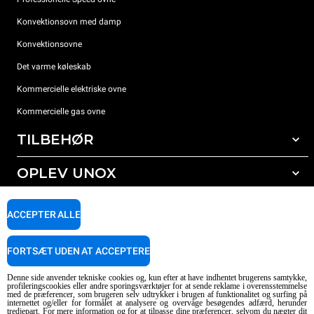
Konvektionsovn med damp
Konvektionsovne
Det varme køleskab
Kommercielle elektriske ovne
Kommercielle gas ovne
TILBEHØR
OPLEV UNOX
Alt tilbehør
Rengøringsmidler til automatisk vask
SUPPORT
Vores kontorer rundt om i verden
ACCEPTER ALLE
Rengøringsmidler til manuel vask
Vandbehandling med resin filter
Unox garanti
FORTSÆT UDEN AT ACCEPTERE
Omvendt osmose vandbehandling
FIND FORHANDLER
Denne side anvender tekniske cookies og, kun efter at have indhentet brugerens samtykke,
FIND SERVICECENTER
profileringscookies eller andre sporingsværktøjer for at sende reklame i overensstemmelse
med de præferencer, som brugeren selv udtrykker i brugen af funktionalitet og surfing på
AI Content Disclaimer
Privacy policy
Cookie policy
internettet og/eller for formålet at analysere og overvåge besøgendes adfærd, herunder
tredjepart. For mere information og for at tilpasse dine præferencer, selvom du nægter dit