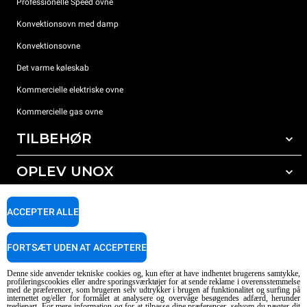
Professionelle Speed ovne
Konvektionsovn med damp
Konvektionsovne
Det varme køleskab
Kommercielle elektriske ovne
Kommercielle gas ovne
TILBEHØR
OPLEV UNOX
Alt tilbehør
Rengøringsmidler til automatisk vask
SUPPORT
Vores kontorer rundt om i verden
ACCEPTER ALLE
Rengøringsmidler til manuel vask
Vandbehandling med resin filter
Unox garanti
FORTSÆT UDEN AT ACCEPTERE
Omvendt osmose vandbehandling
FIND FORHANDLER
Denne side anvender tekniske cookies og, kun efter at have indhentet brugerens samtykke,
FIND SERVICECENTER
profileringscookies eller andre sporingsværktøjer for at sende reklame i overensstemmelse
med de præferencer, som brugeren selv udtrykker i brugen af funktionalitet og surfing på
AI Content Disclaimer
Privacy policy
Cookie policy
internettet og/eller for formålet at analysere og overvåge besøgendes adfærd, herunder
tredjepart. For mere information og for at tilpasse dine præferencer, selvom du nægter dit