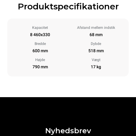
Produktspecifikationer
Kapacitet
Afstand mellem indstik
8 460x330
68 mm
Bredde
Dybde
600 mm
518 mm
Højde
Vægt
790 mm
17 kg
Nyhedsbrev