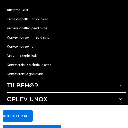
Alle produkter
Professionelle Kombi ovne
Professionelle Speed ovne
Konvektionsovn med damp
Konvektionsovne
Det varme køleskab
Kommercielle elektriske ovne
Kommercielle gas ovne
TILBEHØR
OPLEV UNOX
Alt tilbehør
Rengøringsmidler til automatisk vask
SUPPORT
Vores kontorer rundt om i verden
ACCEPTER ALLE
Rengøringsmidler til manuel vask
Vandbehandling med resin filter
Unox garanti