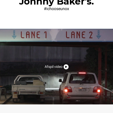
Johnny Baker's.
#ichooseunox
Afspil video