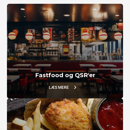
VACUUM.LÅG
SUPERHOLDNING LÅG
TG110
TG802
Fastfood og QSR'er
LÆS MERE