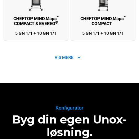
™
™
CHEFTOP MIND.Maps
CHEFTOP MIND.Maps
®
COMPACT & EVEREO
COMPACT
5 GN 1/1 + 10 GN 1/1
5 GN 1/1 + 10 GN 1/1
VIS MERE
™
SPEED.Pro
Konfigurator
®
& EVEREO
Byg din egen Unox-
3 460x330 + 10 460x330
løsning.