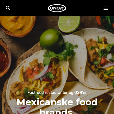
Fastfood restauranter og QSR'er
Mexicanske food
brands.