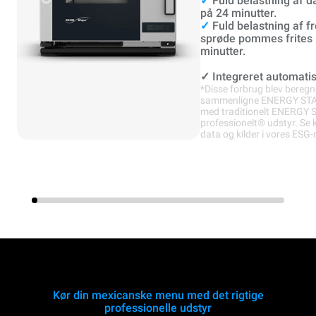
✓
Fuld belastning af 
på 24 minutter.
✓
Fuld belastning af f
sprøde pommes frites 
minutter.
✓
Integreret automatis
*Disse forbrug blev beregn
sammenligne ENERGY ST
med traditionelt ENERGY 
professionelt® udstyr. Se
data og kilder i vores ESG-
Kør din mexicanske menu med det rigtige
professionelle udstyr