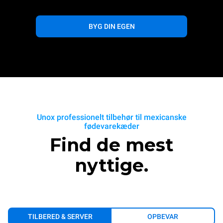
BYG DIN EGEN
Unox professionelt tilbehør til mexicanske
fødevarekæder
Find de mest
nyttige.
TILBERED & SERVER
OPBEVAR