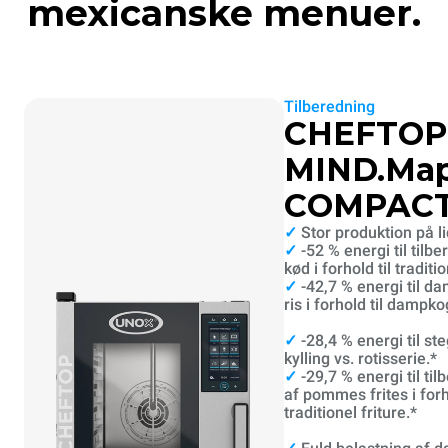
mexicanske menuer.
Tilberedning
CHEFTOP
MIND.Ma
COMPAC
✓
Stor produktion på li
✓
-52 % energi til tilbe
kød i forhold til traditio
✓
-42,7 % energi til d
ris i forhold til dampko
✓
-28,4 % energi til st
kylling vs. rotisserie.*
✓
-29,7 % energi til ti
af pommes frites i forho
traditionel friture.*