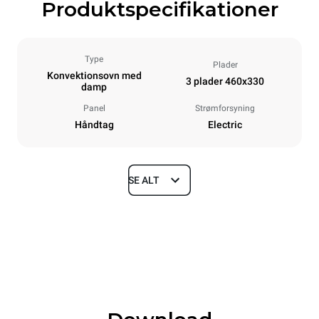
Produktspecifikationer
Type
Plader
Konvektionsovn med
3 plader 460x330
damp
Panel
Strømforsyning
Håndtag
Electric
SE ALT
Dimensioner
Width
Depth
600 mm
612 mm
Height
Weight
467 mm
34 kg