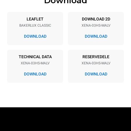
Download
Specifikationer på plader
Number of trays
Tray size
3
460x330
LEAFLET
DOWNLOAD 2D
BAKERLUX CLASSIC
XENA-03HS-MALV
Distance between trays
75 mm
DOWNLOAD
DOWNLOAD
Strømforsyning
TECHNICAL DATA
RESERVEDELE
XENA-03HS-MALV
XENA-03HS-MALV
Voltage
Electric power
230V 1N~
3 kW
DOWNLOAD
DOWNLOAD
Frequency
Stiktype
50 / 60 Hz
Schuko | H07RN-F