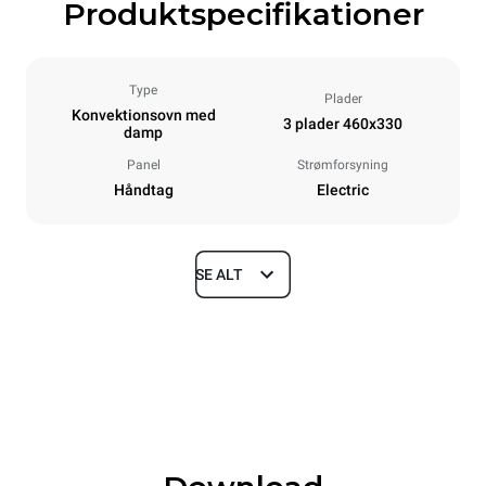
Produktspecifikationer
Type
Plader
Konvektionsovn med
3 plader 460x330
damp
Panel
Strømforsyning
Håndtag
Electric
SE ALT
Dimensioner
Width
Depth
600 mm
612 mm
Height
Weight
467 mm
34 kg