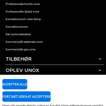
Professionelle Kombi ovne
Professionelle Speed ovne
Konvektionsovn med damp
Konvektionsovne
Det varme køleskab
Kommercielle elektriske ovne
Kommercielle gas ovne
TILBEHØR
OPLEV UNOX
Alt tilbehør
Rengøringsmidler til automatisk vask
SUPPORT
Vores kontorer rundt om i verden
ACCEPTER ALLE
Rengøringsmidler til manuel vask
Vandbehandling med resin filter
Unox garanti
FORTSÆT UDEN AT ACCEPTERE
Omvendt osmose vandbehandling
FIND FORHANDLER
Denne side anvender tekniske cookies og, kun efter at have indhentet brugerens samtykke,