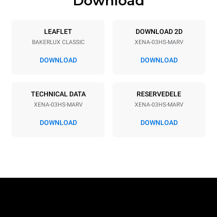
Download
Specifikationer på plader
Number of trays
Tray size
3
460x330
LEAFLET
DOWNLOAD 2D
BAKERLUX CLASSIC
XENA-03HS-MARV
Distance between trays
75 mm
DOWNLOAD
DOWNLOAD
Strømforsyning
TECHNICAL DATA
RESERVEDELE
XENA-03HS-MARV
XENA-03HS-MARV
Voltage
Electric power
230V 1N~
3 kW
DOWNLOAD
DOWNLOAD
Frequency
Stiktype
50 / 60 Hz
Schuko | H07RN-F