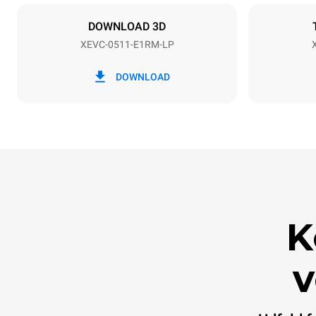
IKKE INKLU
DOWNLOAD 3D
XEVC-0511-E1RM-LP
*
Forbrug i kwh og co2 udledning
Forbrug i kWh
DOWNLOAD
26 kWh/dag
K
v