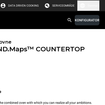
DATA DRIVEN COOKING
SERVICEOMRÅDE
Danmark
KONFIGURATOR
ovne
ND.Maps™ COUNTERTOP
P
combined oven with which you can realize all your ambitions.