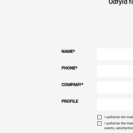
Udfyld f
NAME
*
PHONE
*
COMPANY
*
PROFILE
I authorize the tr
I authorize the tre
events, satisfactio