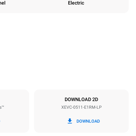
nel
Electric
Height
675 mm
Distance between trays
67 mm
DOWNLOAD 2D
s™
XEVC-0511-E1RM-LP
Frequency
50 / 60 Hz
D
DOWNLOAD