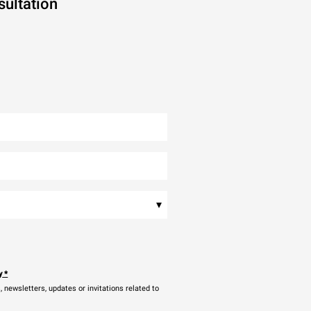
sultation
▾
y
*
newsletters, updates or invitations related to