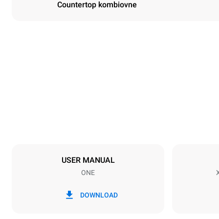
Countertop kombiovne
Dimensioner
Width
750 mm
Weight
66 kg
Specifikationer på plader
Number of tra
5
USER MANUAL
ONE
Strømforsyning
Voltage
380-415V 3N
DOWNLOAD
1~
Stiktype