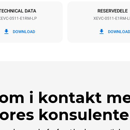
DERET
TECHNICAL DATA
RESERVEDELE
XEVC-0511-E1RM-LP
XEVC-0511-E1RM-L
CO2 udledning
DOWNLOAD
DOWNLOA
0 Kg CO2/dag
Estimatet omfatter kun de dire
emissioner fra ovnen. Indirekt
afhænger af energimixet i det 
er tilsluttet; sidstnævnte kan e
ved at vælge at købe energi pr
vedvarende kilder.
om i kontakt m
ores konsulente