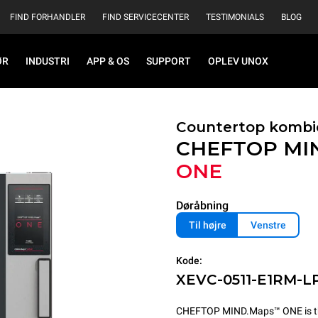
FIND FORHANDLER
FIND SERVICECENTER
TESTIMONIALS
BLOG
ØR
INDUSTRI
APP & OS
SUPPORT
OPLEV UNOX
Countertop kombi
CHEFTOP MI
ONE
Døråbning
Til højre
Venstre
Kode:
XEVC-0511-E1RM-L
CHEFTOP MIND.Maps™ ONE is the 