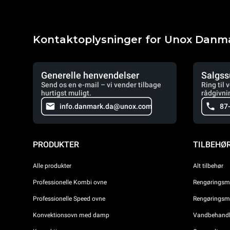
Kontaktoplysninger for Unox Danm
Generelle henvendelser
Salgss
Send os en e-mail – vi vender tilbage
Ring til 
hurtigst muligt.
rådgivni
info.danmark.da@unox.com
87
PRODUKTER
TILBEHØ
Alle produkter
Alt tilbehør
Professionelle Kombi ovne
Rengøringsmi
Professionelle Speed ovne
Rengøringsmi
Konvektionsovn med damp
Vandbehandli