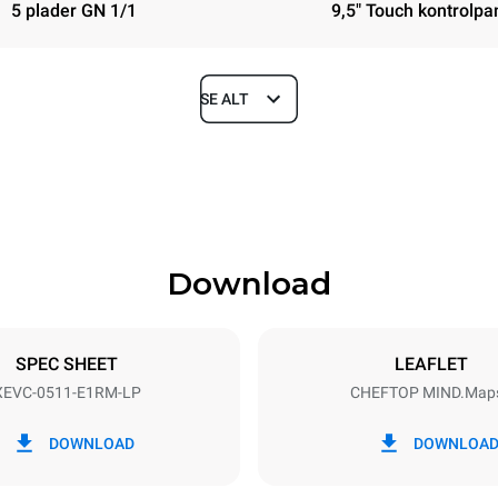
5 plader GN 1/1
9,5" Touch kontrolpa
SE ALT
Depth
783 mm
Download
ys
Tray size
GN 1/1
SPEC SHEET
LEAFLET
XEVC-0511-E1RM-LP
CHEFTOP MIND.Map
Electric power
~ / 220-240V 3~ / 220-240V
7 kW
DOWNLOAD
DOWNLOA