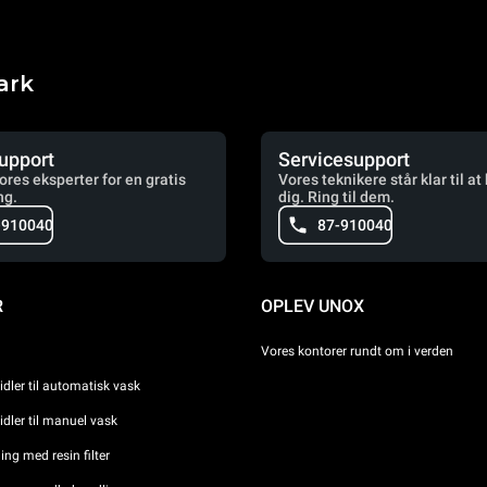
ark
upport
Servicesupport
vores eksperter for en gratis
Vores teknikere står klar til at
ng.
dig. Ring til dem.
-910040
87-910040
R
OPLEV UNOX
Vores kontorer rundt om i verden
dler til automatisk vask
dler til manuel vask
ng med resin filter