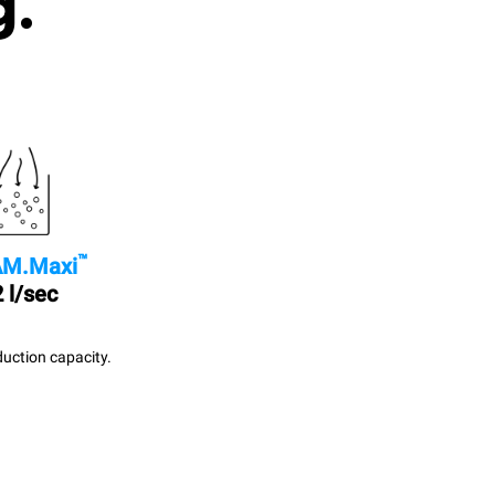
g.
™
M.Maxi
 l/sec
uction capacity.