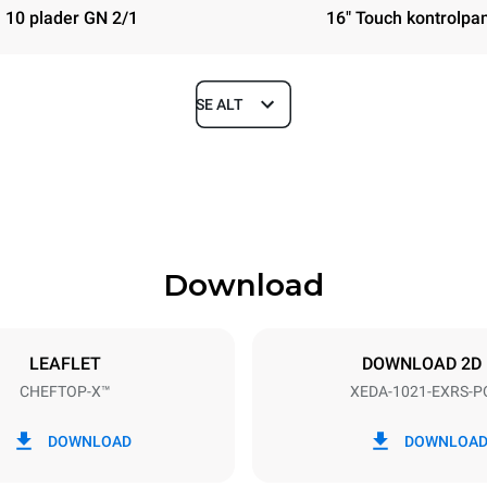
10 plader GN 2/1
16" Touch kontrolpa
SE ALT
Depth
1180 mm
Download
ys
Tray size
GN 2/1
LEAFLET
DOWNLOAD 2D
CHEFTOP-X™
XEDA-1021-EXRS-P
Electric power
N~ / 220-240V 3~
35,8 kW
DOWNLOAD
DOWNLOA