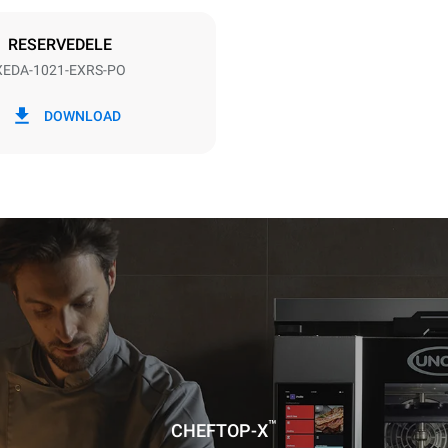
DERET
RESERVEDELE
XEDA-1021-EXRS-PO
CO2 udledning
DOWNLOAD
dag
0 Kg CO2/dag
Estimatet omfatter kun de dire
emissioner fra ovnen. Indirekt
afhænger af energimixet i det 
er tilsluttet; sidstnævnte kan e
ved at vælge at købe energi pr
vedvarende kilder.
uming the following weekly washing
weeks/year):
es
™
CHEFTOP-X