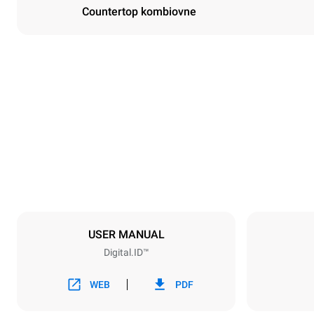
Countertop kombiovne
Dimensioner
Width
860 mm
Weight
207 kg
Specifikationer på plader
Number of tra
10
USER MANUAL
Digital.ID™
Strømforsyning
Voltage
380-415V 3
WEB
PDF
Stiktype