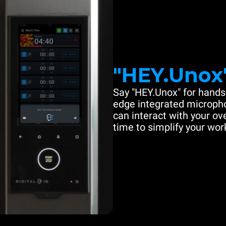
"HEY.Unox
Say "HEY.Unox" for hands-
edge integrated microph
can interact with your ove
time to simplify your work