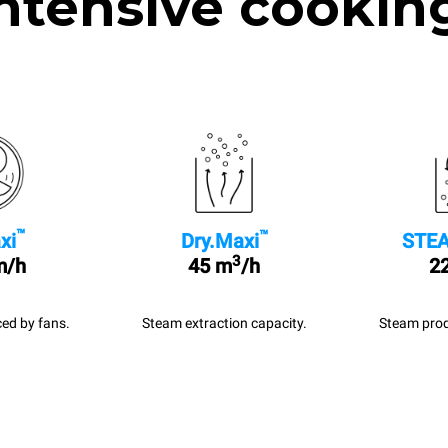
ntensive cookin
™
™
xi
Dry.Maxi
STEA
3
m/h
45 m
/h
22
ed by fans.
Steam extraction capacity.
Steam prod