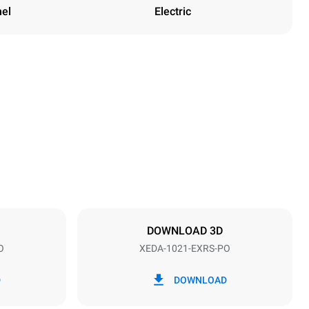
nel
Electric
Height
1219 mm
Distance between trays
83 mm
DOWNLOAD 3D
O
XEDA-1021-EXRS-PO
Frequency
50 / 60 Hz
D
DOWNLOAD