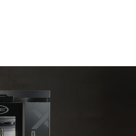
Estimate based on daily use of the oven (365
days/year):
6 full loads of roast chickens
6 full loads cooking with steam
kte
e emissioner
net, som det
limineres
oduceret fra