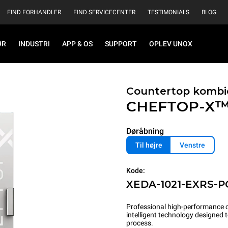
FIND FORHANDLER
FIND SERVICECENTER
TESTIMONIALS
BLOG
ØR
INDUSTRI
APP & OS
SUPPORT
OPLEV UNOX
Countertop kombi
CHEFTOP-X
Døråbning
Til højre
Venstre
Kode:
XEDA-1021-EXRS-P
Professional high-performance c
intelligent technology designed
process.