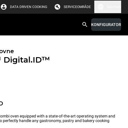
DATA DRIVEN COOKING
SERVICEOMRÅDE
Danmark
KONFIGURATOR
ovne
™
Digital.ID™
O
ombi oven equipped with a state-of-the-art operating system and
 to perfectly handle any gastronomy, pastry and bakery cooking