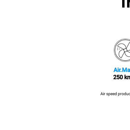
I
Air.Ma
250 k
Air speed produc