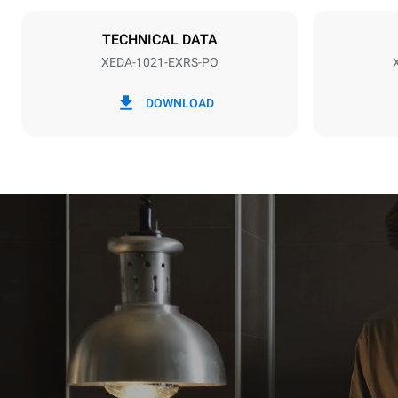
IKKE INKLU
TECHNICAL DATA
XEDA-1021-EXRS-PO
*
Forbrug i kwh og co2 udledning
Forbrug i kWh
DOWNLOAD
141,2 kWh/
Estimated ass
programs (52 
7 long wash