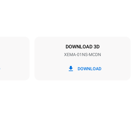
Distance between trays
158 mm
DOWNLOAD 3D
XEMA-01NS-MCDN
Frequency
50 Hz
D
DOWNLOAD