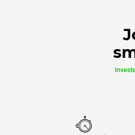
J
sm
Invest