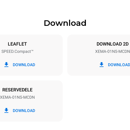
Download
ys
Tray size
300x300
LEAFLET
DOWNLOAD 2D
SPEED.Compact™
XEMA-01NS-MCDN
Electric power
1~
3.6 kW
DOWNLOAD
DOWNLOA
07RN-F
RESERVEDELE
XEMA-01NS-MCDN
DOWNLOAD