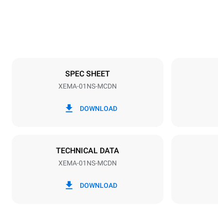
50 kg
Specifikationer på plader
Number of tra
1
SPEC SHEET
XEMA-01NS-MCDN
Strømforsyning
Voltage
220-240 V 
DOWNLOAD
Stiktype
Schuko | H
TECHNICAL DATA
XEMA-01NS-MCDN
DOWNLOAD