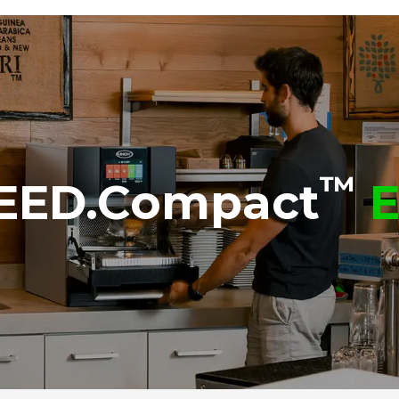
™
EED.Compact