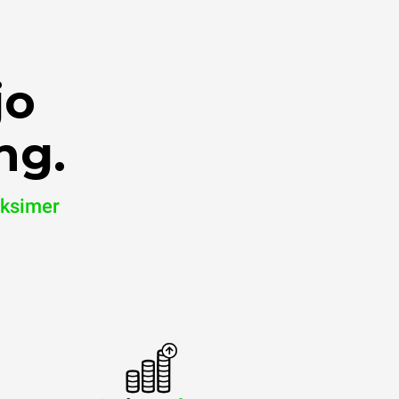
jo
ng.
aksimer