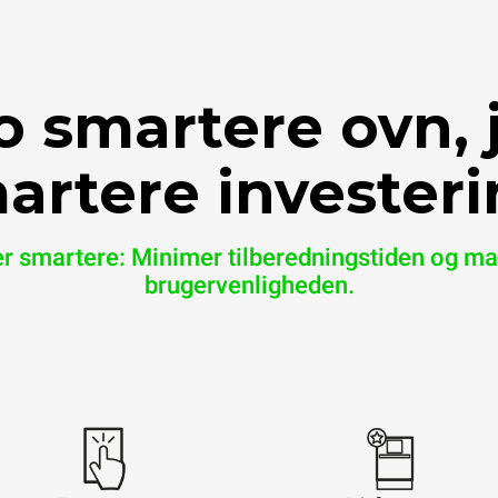
o smartere ovn, 
artere investeri
er smartere: Minimer tilberedningstiden og m
brugervenligheden.