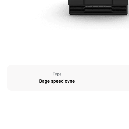
Type
Bage speed ovne
Dimensioner
Width
424 mm
Weight