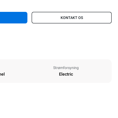
KONTAKT OS
Strømforsyning
nel
Electric
Height
616 mm