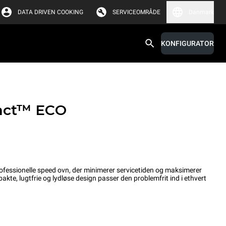
DATA DRIVEN COOKING
SERVICEOMRÅDE
Danmark
KONFIGURATOR
act™
ECO
essionelle speed ovn, der minimerer servicetiden og maksimerer
kte, lugtfrie og lydløse design passer den problemfrit ind i ethvert