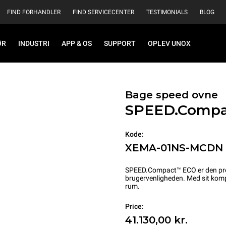
FIND FORHANDLER
FIND SERVICECENTER
TESTIMONIALS
BLOG
ØR
INDUSTRI
APP & OS
SUPPORT
OPLEV UNOX
Bage speed ovne
SPEED.Comp
Kode:
XEMA-01NS-MCDN
SPEED.Compact™ ECO er den prof
brugervenligheden. Med sit kompa
rum.
Price:
41.130,00 kr.