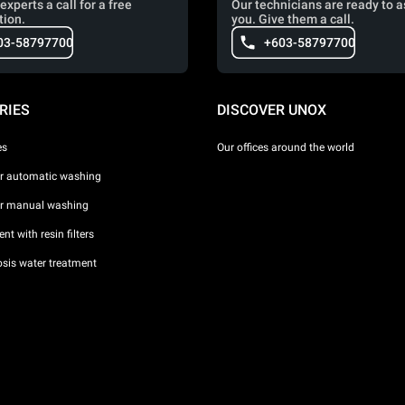
experts a call for a free
Our technicians are ready to a
tion.
you. Give them a call.
03-58797700
+603-58797700
RIES
DISCOVER UNOX
es
Our offices around the world
or automatic washing
or manual washing
nt with resin filters
sis water treatment