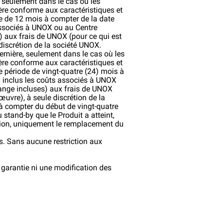
, seulement dans le cas où les
anière conforme aux caractéristiques et
ode de 12 mois à compter de la date
 associés à UNOX ou au Centre
) aux frais de UNOX (pour ce qui est
discrétion de la société UNOX.
ernière, seulement dans le cas où les
anière conforme aux caractéristiques et
ne période de vingt-quatre (24) mois à
(y inclus les coûts associés à UNOX
hange incluses) aux frais de UNOX
uvre), à seule discrétion de la
 à compter du début de vingt-quatre
 stand-by que le Produit a atteint,
tion, uniquement le remplacement du
as. Sans aucune restriction aux
 garantie ni une modification des