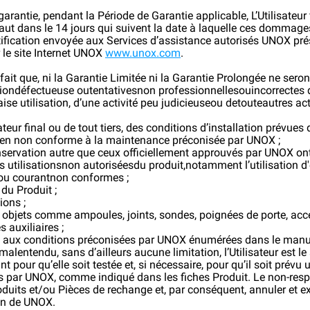
 garantie, pendant la Période de Garantie applicable, L’Utilisate
t dans le 14 jours qui suivent la date à laquelle ces dommages
otification envoyée aux Services d’assistance autorisés UNOX prés
r le site Internet UNOX
www.unox.com
.
u fait que, ni la Garantie Limitée ni la Garantie Prolongée ne sero
iondéfectueuse outentativesnon professionnellesouincorrectes de
aise utilisation, d’une activité peu judicieuseou detouteautres
sateur final ou de tout tiers, des conditions d’installation prévues
etien non conforme à la maintenance préconisée par UNOX ;
nservation autre que ceux officiellement approuvés par UNOX ont é
utilisationsnon autoriséesdu produit,notamment l’utilisation d'
nou courantnon conformes ;
du Produit ;
ons ;
s objets comme ampoules, joints, sondes, poignées de porte, ac
 auxiliaires ;
as aux conditions préconisées par UNOX énumérées dans le manuel
 malentendu, sans d’ailleurs aucune limitation, l’Utilisateur est l
nt pour qu’elle soit testée et, si nécessaire, pour qu’il soit prév
s par UNOX, comme indiqué dans les fiches Produit. Le non-res
its et/ou Pièces de rechange et, par conséquent, annuler et exc
ion de UNOX.