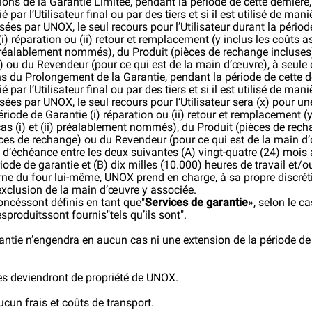
ions de la Garantie Limitée, pendant la période de cette dernière
é par l’Utilisateur final ou par des tiers et si il est utilisé de m
isées par UNOX, le seul recours pour l’Utilisateur durant la péri
(i) réparation ou (ii) retour et remplacement (y inclus les coûts
i) préalablement nommés), du Produit (pièces de rechange incluses
 ou du Revendeur (pour ce qui est de la main d’œuvre), à seule 
ns du Prolongement de la Garantie, pendant la période de cette d
é par l’Utilisateur final ou par des tiers et si il est utilisé de m
isées par UNOX, le seul recours pour l’Utilisateur sera (x) pour u
ériode de Garantie (i) réparation ou (ii) retour et remplacement 
cas (i) et (ii) préalablement nommés), du Produit (pièces de rec
èces de rechange) ou du Revendeur (pour ce qui est de la main d’œ
e d’échéance entre les deux suivantes (A) vingt-quatre (24) mois
iode de garantie et (B) dix milles (10.000) heures de travail et/ou
ne du four lui-même, UNOX prend en charge, à sa propre discré
exclusion de la main d’œuvre y associée.
oncéssont définis en tant que"
Services de garantie
», selon le c
produitssont fournis"tels qu’ils sont".
rantie n’engendra en aucun cas ni une extension de la période de
s deviendront de propriété de UNOX.
cun frais et coûts de transport.