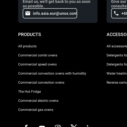
Email us, we'll get back to you as soon
Give our 
as possible.
consulta
info.asia.eur@unox.com
+6
PRODUCTS
ACCESSO
All products
All accessori
Commercial combi ovens
Detergents f
Commercial speed ovens
Detergents f
Commercial convection ovens with humidity
Water treatme
Commercial convection ovens
Reverse osmo
The Hot Fridge
Commercial electric ovens
Commercial gas ovens