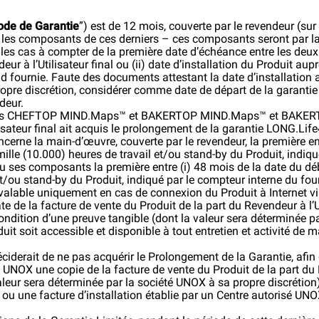
ode de Garantie
”) est de 12 mois, couverte par le revendeur (su
r les composants de ces derniers – ces composants seront par la
 les cas à compter de la première date d’échéance entre les deux s
ur à l’Utilisateur final ou (ii) date d’installation du Produit auprè
d fournie. Faute des documents attestant la date d’installation a
ropre discrétion, considérer comme date de départ de la garantie
deur.
fours CHEFTOP MIND.Maps™ et BAKERTOP MIND.Maps™ et BAKE
isateur final ait acquis le prolongement de la garantie LONG.Lif
ncerne la main-d’œuvre, couverte par le revendeur, la première e
 mille (10.000) heures de travail et/ou stand-by du Produit, indiqu
u ses composants la première entre (i) 48 mois de la date du débu
 et/ou stand-by du Produit, indiqué par le compteur interne du f
valable uniquement en cas de connexion du Produit à Internet v
te de la facture de vente du Produit de la part du Revendeur à l’U
condition d’une preuve tangible (dont la valeur sera déterminée p
oduit soit accessible et disponible à tout entretien et activité 
déciderait de ne pas acquérir le Prolongement de la Garantie, afin
 à UNOX une copie de la facture de vente du Produit de la part du R
leur sera déterminée par la société UNOX à sa propre discrétion) 
e ou une facture d’installation établie par un Centre autorisé UNO