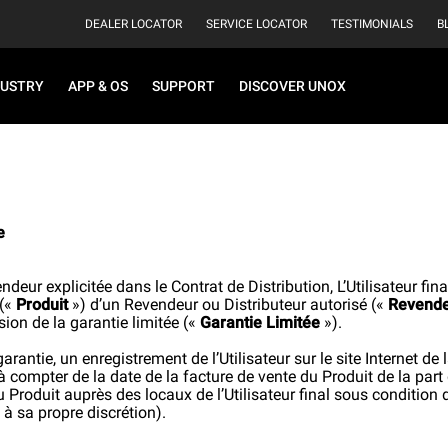
DEALER LOCATOR
SERVICE LOCATOR
TESTIMONIALS
B
DUSTRY
APP & OS
SUPPORT
DISCOVER UNOX
e
deur explicitée dans le Contrat de Distribution, L’Utilisateur fina
 («
Produit
») d’un Revendeur ou Distributeur autorisé («
Revend
sion de la garantie limitée («
Garantie Limitée
»).
arantie, un enregistrement de l’Utilisateur sur le site Internet de
à compter de la date de la facture de vente du Produit de la part 
u Produit auprès des locaux de l’Utilisateur final sous condition 
à sa propre discrétion).