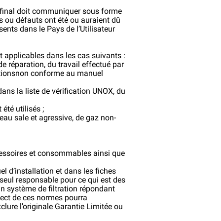
ur final doit communiquer sous forme
 ou défauts ont été ou auraient dû
ents dans le Pays de l’Utilisateur
nt applicables dans les cas suivants :
 réparation, du travail effectué par
 actionsnon conforme au manuel
 dans la liste de vérification UNOX, du
té utilisés ;
eau sale et agressive, de gaz non-
cessoires et consommables ainsi que
 d’installation et dans les fiches
e seul responsable pour ce qui est des
u un système de filtration répondant
pect de ces normes pourra
lure l’originale Garantie Limitée ou