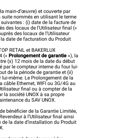
r la main-d’œuvre) et couverte par
 suite nommés en utilisant le terme
uivantes : (i) date de la facture de
s des locaux de l’Utilisateur final («
uprès des locaux de l’Utilisateur
 la date de facturation du Produit
RTOP RETAIL et BAKERLUX
e4 («
Prolongement de garantie
»), la
ntre (x) 12 mois de la date du début
é par le compteur interne du four lui-
t de la période de garantie et (ii)
our lui-même. Le Prolongement de la
ia câble Ethernet, WIFI ou 3G/4G au
tilisateur final ou à compter de la
ar la société UNOX à sa propre
de maintenance du SAV UNOX.
 de bénéficier de la Garantie Limitée,
evendeur à l’Utilisateur final ainsi
de la date d’installation du Produit
X.