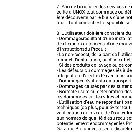
7. Afin de bénéficier des services de
écrite à UNOX tout dommage ou défau
être découverts par le biais d’une n
final. Tout contact est disponible su
8. L’Utilisateur doit être conscient d
- Dommagesrésultant d'une installat
des tiersnon autorisées, d’une mauv
d'instructionsdu Produit ;
- Le non-respect, de la part de l'Utili
manuel d'installation, ou d’un entr
- Si des produits de lavage ou de co
- Les défauts ou dommagesliés à des 
adéquat ou d'électricitéavec tensio
- Dommages résultants du transport 
- Dommages causés par des surtensi
- Normale usure ou détérioration de
les dommages sur les vitres et parties
- L’utilisation d’eau ne répondant p
techniques (de plus, pour éviter tout
vérifications au niveau de l’eau entra
aux normes de qualité d’eau requise
potentiellement endommager les Produ
Garantie Prolongée, à seule discrét