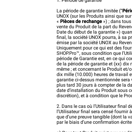
1. Période de garantie
La période de garantie limitée (“
Péri
UNOX (sur les Produits ainsi que su
«
Pièces de rechange
») ; dans tous
vente du Produit de la part du Revende
Date du début de la garantie ») quan
final, la société UNOX pourra, à sa p
émise par la société UNOX au Reven
Uniquement pour ce qui est des 
SHOP.Pro™, sous condition que l’Util
période de Garantie est, en ce qui co
de la période de garantie et (xx) dix
même ; et concernant le Produit et/o
dix mille (10.000) heures de travail
garantie ci-dessus mentionnée sera 
plus tard 30 jours à compter de la da
date d’installation du Produit sous 
discrétion), et à condition que le Pr
2. Dans le cas où l’Utilisateur final 
l’Utilisateur final sera censé fournir
que d’une preuve tangible (dont la va
par le biais d’une confirmation écrit