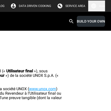
LOG
DATA DRIVEN COOKING
SERVICE AREA
Asia
BUILD YOUR OWN
l («
Utilisateur final
»), sous
eur
») de la société UNOX S.p.A. («
 la société UNOX (
www.unox.com
)
du Revendeur à l’Utilisateur final ou
d’une preuve tangible (dont la valeur