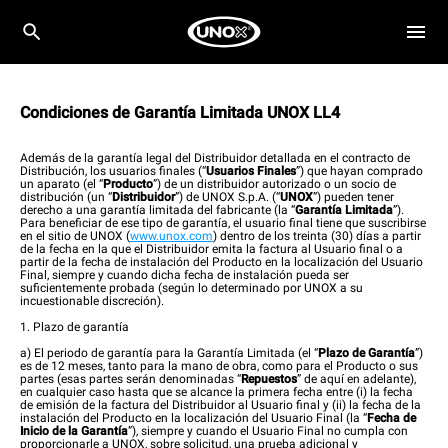
Condiciones de Garantía Limitada UNOX LL4
Además de la garantía legal del Distribuidor detallada en el contracto de
Distribución, los usuarios finales (“
Usuarios Finales
”) que hayan comprado
un aparato (el “
Producto
”) de un distribuidor autorizado o un socio de
distribución (un “
Distribuidor
”) de UNOX S.p.A. (“
UNOX
”) pueden tener
derecho a una garantía limitada del fabricante (la “
Garantía Limitada
”).
Para beneficiar de ese tipo de garantía, el usuario final tiene que suscribirse
en el sitio de UNOX (
www.unox.com
) dentro de los treinta (30) días a partir
de la fecha en la que el Distribuidor emita la factura al Usuario final o a
partir de la fecha de instalación del Producto en la localización del Usuario
Final, siempre y cuando dicha fecha de instalación pueda ser
suficientemente probada (según lo determinado por UNOX a su
incuestionable discreción).
1. Plazo de garantía
a) El periodo de garantía para la Garantía Limitada (el “
Plazo de Garantía
”)
es de 12 meses, tanto para la mano de obra, como para el Producto o sus
partes (esas partes serán denominadas “
Repuestos
” de aquí en adelante),
en cualquier caso hasta que se alcance la primera fecha entre (i) la fecha
de emisión de la factura del Distribuidor al Usuario final y (ii) la fecha de la
instalación del Producto en la localización del Usuario Final (la “
Fecha de
Inicio de la Garantía
”), siempre y cuando el Usuario Final no cumpla con
proporcionarle a UNOX, sobre solicitud, una prueba adicional y