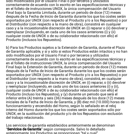
sido modificados por el Usuario Final o por terceros y utilizados
correctamente de acuerdo con lo escrito en las especificaciones técnicas y
en el folleto de instrucciones UNOX, la única compensación del Usuario
Final bajo la Garantía Limitada, durante un periodo de doce (12) meses
después de la Fecha de Inicio de Garantía durante los que los costes serán
soportados por UNOX (con respecto al Producto y/o a los Repuestos) o por
el Distribuidor (con respecto a la mano de obra), consistirá en cualquier
caso y a la incuestionable discreción de UNOX en (i) reparar o (ii) devolver y
reemplazar (incluyendo, en cada uno de los casos anteriores (i) y (ii)
cualquier coste de UNOX o de su colaborador relacionado con ello) el
Producto (inclusos los Repuestos).
b) Para los Productos sujetos a la Extensión de Garantía, durante el Plazo
de Garantía aplicable, y si y sólo si estos Productos están intactos y no han
sido modificados por el Usuario Final o por terceros y utilizados
correctamente de acuerdo con lo escrito en las especificaciones técnicas y
en el folleto de instrucciones UNOX, la única compensación del Usuario
Final bajo la Extensión de Garantía, durante un periodo de doce (12) meses
después de la Fecha de Inicio de Garantía durante los que los costes serán
soportados por UNOX (con respecto al Producto y/o a los Repuestos) o por
el Distribuidor (con respecto a la mano de obra), consistirá, en cualquier
caso y a la incuestionable discreción de UNOX, en (i) reparar, o (ii) devolver
y reemplazar (incluyendo, en cada uno de los casos anteriores (i) y (ii),
cualquier coste de UNOX o de su colaborador relacionado con ello) el
Producto (incluso los Repuestos), y (y) durante un periodo que será el
inferior entre (A) treinta y seis (36) meses después de los doce (12) meses
iniciales de la Fecha de Inicio de Garantía, y (B) diez mil (10.000) horas de
funcionamiento y encendido del Horno, según lo señalado en el reloj
interno del Horno durante los que los costes serán soportados sólo por
UNOX, en la sustitución del producto y/o de los Repuestos con exclusión
del trabajo relacionado.
Los servicios de garantía establecidos anteriormente se denominan
“
Servicios de Garantía
” según corresponda. Salvo lo detallado
anteriormente, los Productos se proporcionan “tal y cual”.