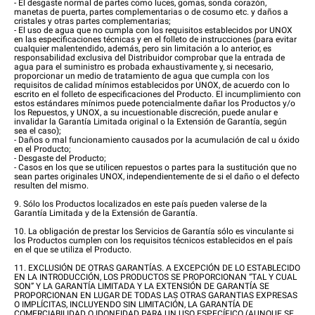
- El desgaste normal de partes como luces, gomas, sonda corazón,
manetas de puerta, partes complementarias o de cosumo etc. y daños a
cristales y otras partes complementarias;
- El uso de agua que no cumpla con los requisitos establecidos por UNOX
en las especificaciones técnicas y en el folleto de instrucciones (para evitar
cualquier malentendido, además, pero sin limitación a lo anterior, es
responsabilidad exclusiva del Distribuidor comprobar que la entrada de
agua para el suministro es probada exhaustivamente y, si necesario,
proporcionar un medio de tratamiento de agua que cumpla con los
requisitos de calidad mínimos establecidos por UNOX, de acuerdo con lo
escrito en el folleto de especificaciones del Producto. El incumplimiento con
estos estándares mínimos puede potencialmente dañar los Productos y/o
los Repuestos, y UNOX, a su incuestionable discreción, puede anular e
invalidar la Garantía Limitada original o la Extensión de Garantía, según
sea el caso);
- Daños o mal funcionamiento causados por la acumulación de cal u óxido
en el Producto;
- Desgaste del Producto;
- Casos en los que se utilicen repuestos o partes para la sustitución que no
sean partes originales UNOX, independientemente de si el daño o el defecto
resulten del mismo.
9. Sólo los Productos localizados en este país pueden valerse de la
Garantía Limitada y de la Extensión de Garantía.
10. La obligación de prestar los Servicios de Garantía sólo es vinculante si
los Productos cumplen con los requisitos técnicos establecidos en el país
en el que se utiliza el Producto.
11. EXCLUSIÓN DE OTRAS GARANTÍAS. A EXCEPCIÓN DE LO ESTABLECIDO
EN LA INTRODUCCIÓN, LOS PRODUCTOS SE PROPORCIONAN “TAL Y CUAL
SON” Y LA GARANTÍA LIMITADA Y LA EXTENSIÓN DE GARANTÍA SE
PROPORCIONAN EN LUGAR DE TODAS LAS OTRAS GARANTIAS EXPRESAS
O IMPLÍCITAS, INCLUYENDO SIN LIMITACIÓN, LA GARANTÍA DE
COMERCIABILIDAD O IDONEIDAD PARA UN USO ESPECÍFICO (AUNQUE SE