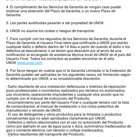
4. El cumplimiento de los Servicios de Garantía en ningún caso puede
implicar una extensión del Plazo de Garantía, o un nuevo Plazo de
Garantía.
5. Las partes sustituidas pasarán a ser propiedad de UNOX.
6. UNOX no asume los costes o riesgos de transporte.
7. Para cumplir con los requisitos de los Servicios de Garantía, durante el
Plazo de Garantía el Usuario Final tiene que notificarle a UNOX por escrito
cualquier daño o defecto dentro de 14 días a partir de cuando el daño o los
defectos se descubrieron o se tenían que descubrir por el envío de una
notificación al encargado de asistencia técnica local de UNOX en el país del
Usuario Final. Todos los contactos se pueden encontrar en el sitio
UNOX
www.unox.com
8. Por favor tengan en cuenta que ni la Garantía Limitada ni la Extensión de
Garantía pueden ser aplicadas en los siguientes casos, sin limitación según
lo determinado por UNOX, a su incuestionable discreción.
- Daño resultante de una instalación defectuosa o intentos de reparación
poco profesionales o incorrectos realizados por terceros no autorizados,
uso incorrecto, operaciones imprudentes y cualquier otra acción que no
cumpla con el manual de instrucción del Producto;
- Incumplimiento por parte del Usuario Final o cualquier tercero con la lista
de comprobación, el manual de instalación o los ciclos prescritos de
manutención y revisión de UNOX;
- El uso de detergentes y otros productos para la limpieza o productos
conservantes que no sean aprobados claramente por UNOX;
- Defectos o daños relacionados con el uso no autorizado del Producto,
como por ejemplo el uso de agua sucia o dura, suministros inadecuados de
gas o corriente eléctrica con tensión o voltaje inadecuados;
- Daños resultantes del transporte del Producto;