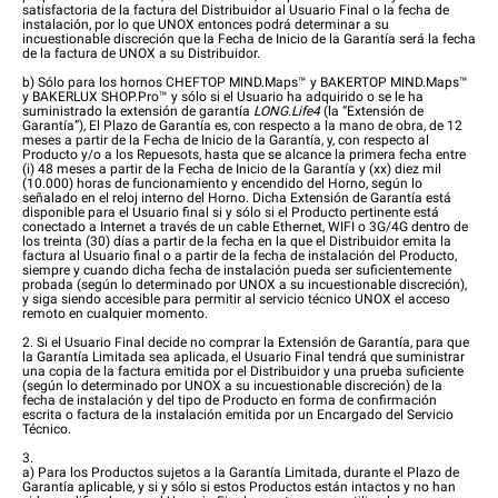
satisfactoria de la factura del Distribuidor al Usuario Final o la fecha de
instalación, por lo que UNOX entonces podrá determinar a su
incuestionable discreción que la Fecha de Inicio de la Garantía será la fecha
de la factura de UNOX a su Distribuidor.
b) Sólo para los hornos CHEFTOP MIND.Maps™ y BAKERTOP MIND.Maps™
y BAKERLUX SHOP.Pro™ y sólo si el Usuario ha adquirido o se le ha
suministrado la extensión de garantía
LONG.Life4
(la “Extensión de
Garantía”), El Plazo de Garantía es, con respecto a la mano de obra, de 12
meses a partir de la Fecha de Inicio de la Garantía, y, con respecto al
Producto y/o a los Repuesots, hasta que se alcance la primera fecha entre
(i) 48 meses a partir de la Fecha de Inicio de la Garantía y (xx) diez mil
(10.000) horas de funcionamiento y encendido del Horno, según lo
señalado en el reloj interno del Horno. Dicha Extensión de Garantía está
disponible para el Usuario final si y sólo si el Producto pertinente está
conectado a Internet a través de un cable Ethernet, WIFI o 3G/4G dentro de
los treinta (30) días a partir de la fecha en la que el Distribuidor emita la
factura al Usuario final o a partir de la fecha de instalación del Producto,
siempre y cuando dicha fecha de instalación pueda ser suficientemente
probada (según lo determinado por UNOX a su incuestionable discreción),
y siga siendo accesible para permitir al servicio técnico UNOX el acceso
remoto en cualquier momento.
2. Si el Usuario Final decide no comprar la Extensión de Garantía, para que
la Garantía Limitada sea aplicada, el Usuario Final tendrá que suministrar
una copia de la factura emitida por el Distribuidor y una prueba suficiente
(según lo determinado por UNOX a su incuestionable discreción) de la
fecha de instalación y del tipo de Producto en forma de confirmación
escrita o factura de la instalación emitida por un Encargado del Servicio
Técnico.
3.
a) Para los Productos sujetos a la Garantía Limitada, durante el Plazo de
Garantía aplicable, y si y sólo si estos Productos están intactos y no han