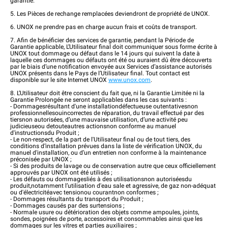
garantie.
5. Les Pièces de rechange remplacées deviendront de propriété de UNOX.
6. UNOX ne prendre pas en charge aucun frais et coûts de transport.
7. Afin de bénéficier des services de garantie, pendant la Période de
Garantie applicable, L’Utilisateur final doit communiquer sous forme écrite à
UNOX tout dommage ou défaut dans le 14 jours qui suivent la date à
laquelle ces dommages ou défauts ont été ou auraient dû être découverts
par le biais d’une notification envoyée aux Services d’assistance autorisés
UNOX présents dans le Pays de l’Utilisateur final. Tout contact est
disponible sur le site Internet UNOX
www.unox.com
.
8. L’Utilisateur doit être conscient du fait que, ni la Garantie Limitée ni la
Garantie Prolongée ne seront applicables dans les cas suivants :
- Dommagesrésultant d'une installationdéfectueuse outentativesnon
professionnellesouincorrectes de réparation, du travail effectué par des
tiersnon autorisées, d’une mauvaise utilisation, d’une activité peu
judicieuseou detouteautres actionsnon conforme au manuel
d'instructionsdu Produit ;
- Le non-respect, de la part de l'Utilisateur final ou de tout tiers, des
conditions d’installation prévues dans la liste de vérification UNOX, du
manuel d'installation, ou d’un entretien non conforme à la maintenance
préconisée par UNOX ;
- Si des produits de lavage ou de conservation autre que ceux officiellement
approuvés par UNOX ont été utilisés ;
- Les défauts ou dommagesliés à des utilisationsnon autoriséesdu
produit,notamment l’utilisation d'eau sale et agressive, de gaz non-adéquat
ou d'électricitéavec tensionou courantnon conformes ;
- Dommages résultants du transport du Produit ;
- Dommages causés par des surtensions ;
- Normale usure ou détérioration des objets comme ampoules, joints,
sondes, poignées de porte, accessoires et consommables ainsi que les
dommages sur les vitres et parties auxiliaires ;