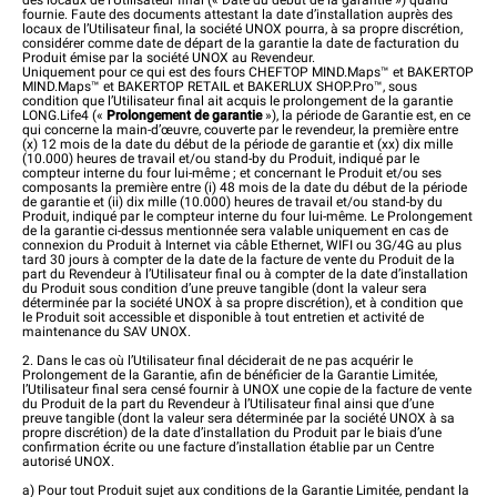
des locaux de l’Utilisateur final (« Date du début de la garantie ») quand
fournie. Faute des documents attestant la date d’installation auprès des
locaux de l’Utilisateur final, la société UNOX pourra, à sa propre discrétion,
considérer comme date de départ de la garantie la date de facturation du
Produit émise par la société UNOX au Revendeur.
Uniquement pour ce qui est des fours CHEFTOP MIND.Maps™ et BAKERTOP
MIND.Maps™ et BAKERTOP RETAIL et BAKERLUX SHOP.Pro™, sous
condition que l’Utilisateur final ait acquis le prolongement de la garantie
LONG.Life4 («
Prolongement de garantie
»), la période de Garantie est, en ce
qui concerne la main-d’œuvre, couverte par le revendeur, la première entre
(x) 12 mois de la date du début de la période de garantie et (xx) dix mille
(10.000) heures de travail et/ou stand-by du Produit, indiqué par le
compteur interne du four lui-même ; et concernant le Produit et/ou ses
composants la première entre (i) 48 mois de la date du début de la période
de garantie et (ii) dix mille (10.000) heures de travail et/ou stand-by du
Produit, indiqué par le compteur interne du four lui-même. Le Prolongement
de la garantie ci-dessus mentionnée sera valable uniquement en cas de
connexion du Produit à Internet via câble Ethernet, WIFI ou 3G/4G au plus
tard 30 jours à compter de la date de la facture de vente du Produit de la
part du Revendeur à l’Utilisateur final ou à compter de la date d’installation
du Produit sous condition d’une preuve tangible (dont la valeur sera
déterminée par la société UNOX à sa propre discrétion), et à condition que
le Produit soit accessible et disponible à tout entretien et activité de
maintenance du SAV UNOX.
2. Dans le cas où l’Utilisateur final déciderait de ne pas acquérir le
Prolongement de la Garantie, afin de bénéficier de la Garantie Limitée,
l’Utilisateur final sera censé fournir à UNOX une copie de la facture de vente
du Produit de la part du Revendeur à l’Utilisateur final ainsi que d’une
preuve tangible (dont la valeur sera déterminée par la société UNOX à sa
propre discrétion) de la date d’installation du Produit par le biais d’une
confirmation écrite ou une facture d’installation établie par un Centre
autorisé UNOX.
a) Pour tout Produit sujet aux conditions de la Garantie Limitée, pendant la