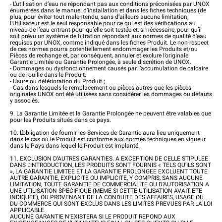
- L’utilisation d’eau ne répondant pas aux conditions préconisées par UNOX
énumérées dans le manuel d’installation et dans les fiches techniques (de
plus, pour éviter tout malentendu, sans d’ailleurs aucune limitation,
l’Utilisateur est le seul responsable pour ce qui est des vérifications au
niveau de l’eau entrant pour qu’elle soit testée et, si nécessaire, pour qu’il
soit prévu un système de filtration répondant aux normes de qualité d’eau
requises par UNOX, comme indiqué dans les fiches Produit. Le non-respect
de ces normes pourra potentiellement endommager les Produits et/ou
Pièces de rechange et, par conséquent, annuler et exclure l’originale
Garantie Limitée ou Garantie Prolongée, à seule discrétion de UNOX.
- Dommages ou dysfonctionnement causés par l’accumulation de calcaire
ou de rouille dans le Produit;
- Usure ou détérioration du Produit ;
- Cas dans lesquels le remplacement ou pièces autres que les pièces
originales UNOX ont été utilisées sans considérer les dommages ou défauts
y associés.
9. La Garantie Limitée et la Garantie Prolongée ne peuvent être valables que
pour les Produits situés dans ce pays.
10. L’obligation de fournir les Services de Garantie aura lieu uniquement
dans le cas où le Produit est conforme aux normes techniques en vigueur
dans le Pays dans lequel le Produit est implanté.
11. EXCLUSION D’AUTRES GARANTIES. A EXCEPTION DE CELLE STIPULEE
DANS L’INTRODUCTION, LES PRODUITS SONT FOURNIS « TELS QU’ILS SONT
», LA GARANTIE LIMITEE ET LA GARANTIE PROLONGEE EXCLUENT TOUTE
AUTRE GARANTIE, EXPLICITE OU IMPLICITE, Y COMPRIS, SANS AUCUNE
LIMITATION, TOUTE GARANTIE DE COMMERCIALITE OU D’AUTORISATION A
UNE UTILISATION SPECIFIQUE (MEME SI CETTE UTILISATION AVAIT ETE
INDIQUEE), OU PROVENANT DE LA CONDUITE DES AFFAIRES, USAGE OU
DU COMMERCE QUI SONT EXCLUS DANS LES LIMITES PREVUES PAR LA LOI
APPLICABLE.
AUCUNE GARANTIE N’EXISTERA SI LE PRODUIT REPOND AUX