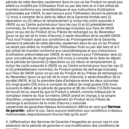
période de cette dernière, seulement dans le cas où les Produit ne serait pas
altéré ou modifié par l’Utilisateur final ou par des tiers et si il est utilisé de
manière conforme aux caractéristiques et aux instructions d’utilisation
préconisées par UNOX, le seul recours pour l’Utilisateur durant la période de
12 mois à compter de la date du début de la Garantie limitée sera (i)
réparation ou (ii) retour et remplacement (y inclus les coûts associés à
UNOX ou au Centre autorisé pour tous les cas (i) et (ii) préalablement
nommés), du Produit (pièces de rechange incluses) aux frais de UNOX
(pour ce qui est du Produit et/ou Pièces de rechange) ou du Revendeur
(pour ce qui est de la main d’œuvre), à seule discrétion de la société UNOX.
Pour tout Produit sujet aux conditions du Prolongement de la Garantie,
pendant la période de cette dernière, seulement dans le cas où les Produit
ne serait pas altéré ou modifié par l’Utilisateur final ou par des tiers et si il
est utilisé de manière conforme aux caractéristiques et aux instructions
d’utilisation préconisées par UNOX, le seul recours pour l’Utilisateur sera (x)
pour une période de vingt-quatre (24) mois à compter de la date du départ
de la période de Garantie (i) réparation ou (ii) retour et remplacement (y
inclus les coûts associés à UNOX ou au Centre autorisé pour tous les cas (i)
et (ii) préalablement nommés), du Produit (pièces de rechange incluses)
aux frais de UNOX (pour ce qui est du Produit et/ou Pièces de rechange) ou
du Revendeur (pour ce qui est de la main d’œuvre), à seule discrétion de la
société UNOX, et (y) la première date d’échéance entre les deux suivantes
(A) vingt-quatre (24) mois à compter du début de vingt-quatre (24) mois
suivants le début de la période de garantie et (B) dix milles (10.000) heures
de travail et/ou stand-by que le Produit a atteint, comme indiqué par le
compteur interne du four lui-même, UNOX prend en charge, à sa propre
discrétion, uniquement le remplacement du Produit et/ou Pièces de
rechange à exclusion de la main d’œuvre y associée.
Lesservices de garantieci-dessus énoncéssont définis en tant que"
Services
de garantie
», selon le cas. Sans aucune restriction aux conditions ci-dessus
mentionnées, lesproduitssont fournis"tels qu’ils sont".
4. L’effectuation des Services de Garantie n’engendra en aucun cas ni une
extension de la période de garantie ni une modification des conditions de