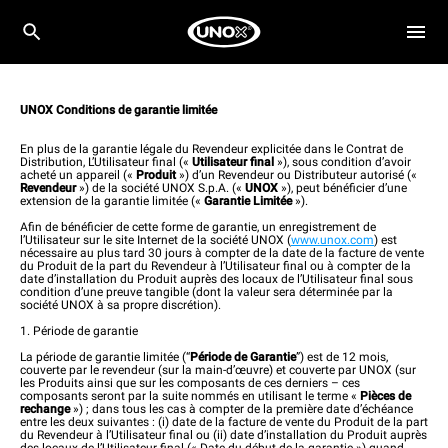
UNOX Conditions de garantie limitée
En plus de la garantie légale du Revendeur explicitée dans le Contrat de
Distribution, L’Utilisateur final («
Utilisateur final
»), sous condition d’avoir
acheté un appareil («
Produit
») d’un Revendeur ou Distributeur autorisé («
Revendeur
») de la société UNOX S.p.A. («
UNOX
»), peut bénéficier d’une
extension de la garantie limitée («
Garantie Limitée
»).
Afin de bénéficier de cette forme de garantie, un enregistrement de
l’Utilisateur sur le site Internet de la société UNOX (
www.unox.com
) est
nécessaire au plus tard 30 jours à compter de la date de la facture de vente
du Produit de la part du Revendeur à l’Utilisateur final ou à compter de la
date d’installation du Produit auprès des locaux de l’Utilisateur final sous
condition d’une preuve tangible (dont la valeur sera déterminée par la
société UNOX à sa propre discrétion).
1. Période de garantie
La période de garantie limitée (“
Période de Garantie
”) est de 12 mois,
couverte par le revendeur (sur la main-d’œuvre) et couverte par UNOX (sur
les Produits ainsi que sur les composants de ces derniers – ces
composants seront par la suite nommés en utilisant le terme «
Pièces de
rechange
») ; dans tous les cas à compter de la première date d’échéance
entre les deux suivantes : (i) date de la facture de vente du Produit de la part
du Revendeur à l’Utilisateur final ou (ii) date d’installation du Produit auprès