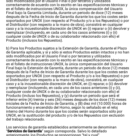
sido modificados por el Usuario Final o por terceros y utilizados
correctamente de acuerdo con lo escrito en las especificaciones técnicas y
en el folleto de instrucciones UNOX, la única compensación del Usuario
Final bajo la Garantía Limitada, durante un periodo de doce (12) meses
después de la Fecha de Inicio de Garantía durante los que los costes serán
soportados por UNOX (con respecto al Producto y/o a los Repuestos) o por
el Distribuidor (con respecto a la mano de obra), consistirá en cualquier
caso y a la incuestionable discreción de UNOX en (i) reparar o (ii) devolver y
reemplazar (incluyendo, en cada uno de los casos anteriores (i) y (ii)
cualquier coste de UNOX o de su colaborador relacionado con ello) el
Producto (inclusos los Repuestos).
b) Para los Productos sujetos a la Extensión de Garantía, durante el Plazo
de Garantía aplicable, y si y sólo si estos Productos están intactos y no han
sido modificados por el Usuario Final o por terceros y utilizados
correctamente de acuerdo con lo escrito en las especificaciones técnicas y
en el folleto de instrucciones UNOX, la única compensación del Usuario
Final bajo la Extensión de Garantía, durante un periodo de doce (12) meses
después de la Fecha de Inicio de Garantía durante los que los costes serán
soportados por UNOX (con respecto al Producto y/o a los Repuestos) o por
el Distribuidor (con respecto a la mano de obra), consistirá, en cualquier
caso y a la incuestionable discreción de UNOX, en (i) reparar, o (ii) devolver
y reemplazar (incluyendo, en cada uno de los casos anteriores (i) y (ii),
cualquier coste de UNOX o de su colaborador relacionado con ello) el
Producto (incluso los Repuestos), y (y) durante un periodo que será el
inferior entre (A) treinta y seis (36) meses después de los doce (12) meses
iniciales de la Fecha de Inicio de Garantía, y (B) diez mil (10.000) horas de
funcionamiento y encendido del Horno, según lo señalado en el reloj
interno del Horno durante los que los costes serán soportados sólo por
UNOX, en la sustitución del producto y/o de los Repuestos con exclusión
del trabajo relacionado.
Los servicios de garantía establecidos anteriormente se denominan
“
Servicios de Garantía
” según corresponda. Salvo lo detallado
anteriormente, los Productos se proporcionan “tal y cual”.