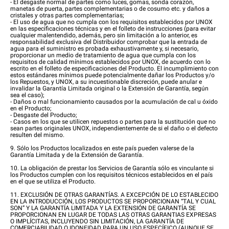
- El desgaste normal de partes como luces, gomas, sonda corazón,
manetas de puerta, partes complementarias o de cosumo etc. y daños a
cristales y otras partes complementarias;
- El uso de agua que no cumpla con los requisitos establecidos por UNOX
en las especificaciones técnicas y en el folleto de instrucciones (para evitar
cualquier malentendido, además, pero sin limitación a lo anterior, es
responsabilidad exclusiva del Distribuidor comprobar que la entrada de
agua para el suministro es probada exhaustivamente y, si necesario,
proporcionar un medio de tratamiento de agua que cumpla con los
requisitos de calidad mínimos establecidos por UNOX, de acuerdo con lo
escrito en el folleto de especificaciones del Producto. El incumplimiento con
estos estándares mínimos puede potencialmente dañar los Productos y/o
los Repuestos, y UNOX, a su incuestionable discreción, puede anular e
invalidar la Garantía Limitada original o la Extensión de Garantía, según
sea el caso);
- Daños o mal funcionamiento causados por la acumulación de cal u óxido
en el Producto;
- Desgaste del Producto;
- Casos en los que se utilicen repuestos o partes para la sustitución que no
sean partes originales UNOX, independientemente de si el daño o el defecto
resulten del mismo.
9. Sólo los Productos localizados en este país pueden valerse de la
Garantía Limitada y de la Extensión de Garantía.
10. La obligación de prestar los Servicios de Garantía sólo es vinculante si
los Productos cumplen con los requisitos técnicos establecidos en el país
en el que se utiliza el Producto.
11. EXCLUSIÓN DE OTRAS GARANTÍAS. A EXCEPCIÓN DE LO ESTABLECIDO
EN LA INTRODUCCIÓN, LOS PRODUCTOS SE PROPORCIONAN “TAL Y CUAL
SON” Y LA GARANTÍA LIMITADA Y LA EXTENSIÓN DE GARANTÍA SE
PROPORCIONAN EN LUGAR DE TODAS LAS OTRAS GARANTIAS EXPRESAS
O IMPLÍCITAS, INCLUYENDO SIN LIMITACIÓN, LA GARANTÍA DE
COMERCIABILIDAD O IDONEIDAD PARA UN USO ESPECÍFICO (AUNQUE SE