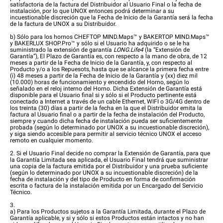
satisfactoria de la factura del Distribuidor al Usuario Final o la fecha de
instalación, por lo que UNOX entonces podrá determinar a su
incuestionable discreción que la Fecha de Inicio de la Garantía será la fecha
de la factura de UNOX a su Distribuidor.
b) Sólo para los hornos CHEFTOP MIND.Maps™ y BAKERTOP MIND.Maps™
y BAKERLUX SHOP.Pro™ y sólo si el Usuario ha adquirido o se le ha
suministrado la extensión de garantía
LONG.Life4
(la “Extensión de
Garantía”), El Plazo de Garantía es, con respecto a la mano de obra, de 12
meses a partir de la Fecha de Inicio de la Garantía, y, con respecto al
Producto y/o a los Repuesots, hasta que se alcance la primera fecha entre
(i) 48 meses a partir de la Fecha de Inicio de la Garantía y (xx) diez mil
(10.000) horas de funcionamiento y encendido del Horno, según lo
señalado en el reloj interno del Horno. Dicha Extensión de Garantía está
disponible para el Usuario final si y sólo si el Producto pertinente está
conectado a Internet a través de un cable Ethernet, WIFI o 3G/4G dentro de
los treinta (30) días a partir de la fecha en la que el Distribuidor emita la
factura al Usuario final o a partir de la fecha de instalación del Producto,
siempre y cuando dicha fecha de instalación pueda ser suficientemente
probada (según lo determinado por UNOX a su incuestionable discreción),
y siga siendo accesible para permitir al servicio técnico UNOX el acceso
remoto en cualquier momento.
2. Si el Usuario Final decide no comprar la Extensión de Garantía, para que
la Garantía Limitada sea aplicada, el Usuario Final tendrá que suministrar
una copia de la factura emitida por el Distribuidor y una prueba suficiente
(según lo determinado por UNOX a su incuestionable discreción) de la
fecha de instalación y del tipo de Producto en forma de confirmación
escrita o factura de la instalación emitida por un Encargado del Servicio
Técnico.
3.
a) Para los Productos sujetos a la Garantía Limitada, durante el Plazo de
Garantía aplicable, y si y sólo si estos Productos están intactos y no han