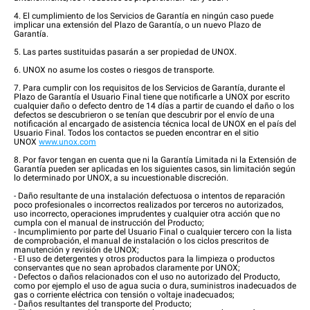
4. El cumplimiento de los Servicios de Garantía en ningún caso puede
implicar una extensión del Plazo de Garantía, o un nuevo Plazo de
Garantía.
5. Las partes sustituidas pasarán a ser propiedad de UNOX.
6. UNOX no asume los costes o riesgos de transporte.
7. Para cumplir con los requisitos de los Servicios de Garantía, durante el
Plazo de Garantía el Usuario Final tiene que notificarle a UNOX por escrito
cualquier daño o defecto dentro de 14 días a partir de cuando el daño o los
defectos se descubrieron o se tenían que descubrir por el envío de una
notificación al encargado de asistencia técnica local de UNOX en el país del
Usuario Final. Todos los contactos se pueden encontrar en el sitio
UNOX
www.unox.com
8. Por favor tengan en cuenta que ni la Garantía Limitada ni la Extensión de
Garantía pueden ser aplicadas en los siguientes casos, sin limitación según
lo determinado por UNOX, a su incuestionable discreción.
- Daño resultante de una instalación defectuosa o intentos de reparación
poco profesionales o incorrectos realizados por terceros no autorizados,
uso incorrecto, operaciones imprudentes y cualquier otra acción que no
cumpla con el manual de instrucción del Producto;
- Incumplimiento por parte del Usuario Final o cualquier tercero con la lista
de comprobación, el manual de instalación o los ciclos prescritos de
manutención y revisión de UNOX;
- El uso de detergentes y otros productos para la limpieza o productos
conservantes que no sean aprobados claramente por UNOX;
- Defectos o daños relacionados con el uso no autorizado del Producto,
como por ejemplo el uso de agua sucia o dura, suministros inadecuados de
gas o corriente eléctrica con tensión o voltaje inadecuados;
- Daños resultantes del transporte del Producto;