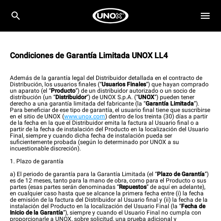
Condiciones de Garantía Limitada UNOX LL4
Además de la garantía legal del Distribuidor detallada en el contracto de
Distribución, los usuarios finales (“
Usuarios Finales
”) que hayan comprado
un aparato (el “
Producto
”) de un distribuidor autorizado o un socio de
distribución (un “
Distribuidor
”) de UNOX S.p.A. (“
UNOX
”) pueden tener
derecho a una garantía limitada del fabricante (la “
Garantía Limitada
”).
Para beneficiar de ese tipo de garantía, el usuario final tiene que suscribirse
en el sitio de UNOX (
www.unox.com
) dentro de los treinta (30) días a partir
de la fecha en la que el Distribuidor emita la factura al Usuario final o a
partir de la fecha de instalación del Producto en la localización del Usuario
Final, siempre y cuando dicha fecha de instalación pueda ser
suficientemente probada (según lo determinado por UNOX a su
incuestionable discreción).
1. Plazo de garantía
a) El periodo de garantía para la Garantía Limitada (el “
Plazo de Garantía
”)
es de 12 meses, tanto para la mano de obra, como para el Producto o sus
partes (esas partes serán denominadas “
Repuestos
” de aquí en adelante),
en cualquier caso hasta que se alcance la primera fecha entre (i) la fecha
de emisión de la factura del Distribuidor al Usuario final y (ii) la fecha de la
instalación del Producto en la localización del Usuario Final (la “
Fecha de
Inicio de la Garantía
”), siempre y cuando el Usuario Final no cumpla con
proporcionarle a UNOX, sobre solicitud, una prueba adicional y