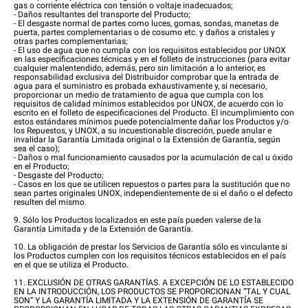
gas o corriente eléctrica con tensión o voltaje inadecuados;
- Daños resultantes del transporte del Producto;
- El desgaste normal de partes como luces, gomas, sondas, manetas de
puerta, partes complementarias o de cosumo etc. y daños a cristales y
otras partes complementarias;
- El uso de agua que no cumpla con los requisitos establecidos por UNOX
en las especificaciones técnicas y en el folleto de instrucciones (para evitar
cualquier malentendido, además, pero sin limitación a lo anterior, es
responsabilidad exclusiva del Distribuidor comprobar que la entrada de
agua para el suministro es probada exhaustivamente y, si necesario,
proporcionar un medio de tratamiento de agua que cumpla con los
requisitos de calidad mínimos establecidos por UNOX, de acuerdo con lo
escrito en el folleto de especificaciones del Producto. El incumplimiento con
estos estándares mínimos puede potencialmente dañar los Productos y/o
los Repuestos, y UNOX, a su incuestionable discreción, puede anular e
invalidar la Garantía Limitada original o la Extensión de Garantía, según
sea el caso);
- Daños o mal funcionamiento causados por la acumulación de cal u óxido
en el Producto;
- Desgaste del Producto;
- Casos en los que se utilicen repuestos o partes para la sustitución que no
sean partes originales UNOX, independientemente de si el daño o el defecto
resulten del mismo.
9. Sólo los Productos localizados en este país pueden valerse de la
Garantía Limitada y de la Extensión de Garantía.
10. La obligación de prestar los Servicios de Garantía sólo es vinculante si
los Productos cumplen con los requisitos técnicos establecidos en el país
en el que se utiliza el Producto.
11. EXCLUSIÓN DE OTRAS GARANTÍAS. A EXCEPCIÓN DE LO ESTABLECIDO
EN LA INTRODUCCIÓN, LOS PRODUCTOS SE PROPORCIONAN “TAL Y CUAL
SON” Y LA GARANTÍA LIMITADA Y LA EXTENSIÓN DE GARANTÍA SE