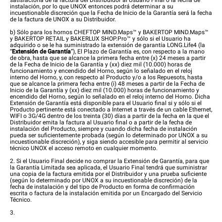
satisfactoria de la factura del Distribuidor al Usuario Final o la fecha de
instalación, por lo que UNOX entonces podrá determinar a su
incuestionable discreción que la Fecha de Inicio de la Garantía será la fecha
de la factura de UNOX a su Distribuidor.
b) Sólo para los hornos CHEFTOP MIND.Maps™ y BAKERTOP MIND.Maps™
y BAKERTOP RETAIL y BAKERLUX SHOP.Pro™ y sólo si el Usuario ha
adquirido o se le ha suministrado la extensión de garantía LONG.Life4 (la
“
Extensión de Garantía
”), El Plazo de Garantía es, con respecto a la mano
de obra, hasta que se alcance la primera fecha entre (x) 24 meses a partir
de la Fecha de Inicio de la Garantía y (xx) diez mil (10.000) horas de
funcionamiento y encendido del Horno, según lo señalado en el reloj
interno del Horno, y, con respecto al Producto y/o a los Repuesots, hasta
que se alcance la primera fecha entre (i) 48 meses a partir de la Fecha de
Inicio de la Garantía y (xx) diez mil (10.000) horas de funcionamiento y
encendido del Horno, según lo señalado en el reloj interno del Horno. Dicha
Extensión de Garantía está disponible para el Usuario final si y sólo si el
Producto pertinente está conectado a Internet a través de un cable Ethernet,
WIFI o 3G/4G dentro de los treinta (30) días a partir de la fecha en la que el
Distribuidor emita la factura al Usuario final o a partir de la fecha de
instalación del Producto, siempre y cuando dicha fecha de instalación
pueda ser suficientemente probada (según lo determinado por UNOX a su
incuestionable discreción), y siga siendo accesible para permitir al servicio
técnico UNOX el acceso remoto en cualquier momento.
2. Si el Usuario Final decide no comprar la Extensión de Garantía, para que
la Garantía Limitada sea aplicada, el Usuario Final tendrá que suministrar
una copia de la factura emitida por el Distribuidor y una prueba suficiente
(según lo determinado por UNOX a su incuestionable discreción) de la
fecha de instalación y del tipo de Producto en forma de confirmación
escrita o factura de la instalación emitida por un Encargado del Servicio
Técnico.
3.