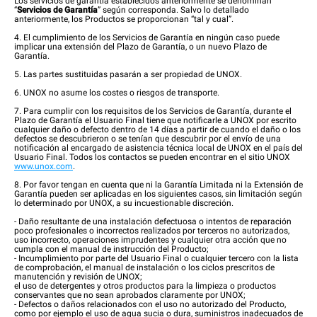
Los servicios de garantía establecidos anteriormente se denominan
“
Servicios de Garantía
” según corresponda. Salvo lo detallado
anteriormente, los Productos se proporcionan “tal y cual”.
4. El cumplimiento de los Servicios de Garantía en ningún caso puede
implicar una extensión del Plazo de Garantía, o un nuevo Plazo de
Garantía.
5. Las partes sustituidas pasarán a ser propiedad de UNOX.
6. UNOX no asume los costes o riesgos de transporte.
7. Para cumplir con los requisitos de los Servicios de Garantía, durante el
Plazo de Garantía el Usuario Final tiene que notificarle a UNOX por escrito
cualquier daño o defecto dentro de 14 días a partir de cuando el daño o los
defectos se descubrieron o se tenían que descubrir por el envío de una
notificación al encargado de asistencia técnica local de UNOX en el país del
Usuario Final. Todos los contactos se pueden encontrar en el sitio UNOX
www.unox.com
.
8. Por favor tengan en cuenta que ni la Garantía Limitada ni la Extensión de
Garantía pueden ser aplicadas en los siguientes casos, sin limitación según
lo determinado por UNOX, a su incuestionable discreción.
- Daño resultante de una instalación defectuosa o intentos de reparación
poco profesionales o incorrectos realizados por terceros no autorizados,
uso incorrecto, operaciones imprudentes y cualquier otra acción que no
cumpla con el manual de instrucción del Producto;
- Incumplimiento por parte del Usuario Final o cualquier tercero con la lista
de comprobación, el manual de instalación o los ciclos prescritos de
manutención y revisión de UNOX;
el uso de detergentes y otros productos para la limpieza o productos
conservantes que no sean aprobados claramente por UNOX;
- Defectos o daños relacionados con el uso no autorizado del Producto,
como por ejemplo el uso de agua sucia o dura, suministros inadecuados de