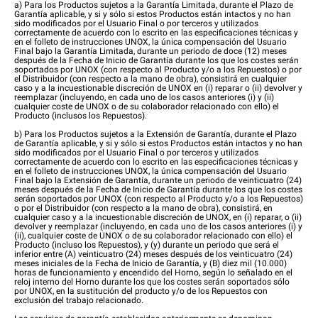
a) Para los Productos sujetos a la Garantía Limitada, durante el Plazo de
Garantía aplicable, y si y sólo si estos Productos están intactos y no han
sido modificados por el Usuario Final o por terceros y utilizados
correctamente de acuerdo con lo escrito en las especificaciones técnicas y
en el folleto de instrucciones UNOX, la única compensación del Usuario
Final bajo la Garantía Limitada, durante un periodo de doce (12) meses
después de la Fecha de Inicio de Garantía durante los que los costes serán
soportados por UNOX (con respecto al Producto y/o a los Repuestos) o por
el Distribuidor (con respecto a la mano de obra), consistirá en cualquier
caso y a la incuestionable discreción de UNOX en (i) reparar o (ii) devolver y
reemplazar (incluyendo, en cada uno de los casos anteriores (i) y (ii)
cualquier coste de UNOX o de su colaborador relacionado con ello) el
Producto (inclusos los Repuestos).
b) Para los Productos sujetos a la Extensión de Garantía, durante el Plazo
de Garantía aplicable, y si y sólo si estos Productos están intactos y no han
sido modificados por el Usuario Final o por terceros y utilizados
correctamente de acuerdo con lo escrito en las especificaciones técnicas y
en el folleto de instrucciones UNOX, la única compensación del Usuario
Final bajo la Extensión de Garantía, durante un periodo de veinticuatro (24)
meses después de la Fecha de Inicio de Garantía durante los que los costes
serán soportados por UNOX (con respecto al Producto y/o a los Repuestos)
o por el Distribuidor (con respecto a la mano de obra), consistirá, en
cualquier caso y a la incuestionable discreción de UNOX, en (i) reparar, o (ii)
devolver y reemplazar (incluyendo, en cada uno de los casos anteriores (i) y
(ii), cualquier coste de UNOX o de su colaborador relacionado con ello) el
Producto (incluso los Repuestos), y (y) durante un periodo que será el
inferior entre (A) veinticuatro (24) meses después de los veinticuatro (24)
meses iniciales de la Fecha de Inicio de Garantía, y (B) diez mil (10.000)
horas de funcionamiento y encendido del Horno, según lo señalado en el
reloj interno del Horno durante los que los costes serán soportados sólo
por UNOX, en la sustitución del producto y/o de los Repuestos con
exclusión del trabajo relacionado.