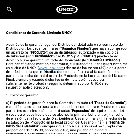
Condiciones de Garantía Limitada UNOX
Además de la garantía legal del Distribuidor detallada en el contracto de
Distribución, los usuarios finales (“
Usuarios Finales
”) que hayan comprado
un aparato (el “
Producto
”) de un distribuidor autorizado o un socio de
distribución (un “
Distribuidor
”) de UNOX S.p.A. (“
UNOX
”) pueden tener
derecho a una garantía limitada del fabricante (la “
Garantía Limitada
”).
Para beneficiar de ese tipo de garantía, el usuario final tiene que suscribirse
en el sitio de UNOX (
www.unox.com
) dentro de los treinta (30) días a partir
de la fecha en la que el Distribuidor emita la factura al Usuario final o a
partir de la fecha de instalación del Producto en la localización del Usuario
Final, siempre y cuando dicha fecha de instalación pueda ser
suficientemente probada (según lo determinado por UNOX a su
incuestionable discreción).
1. Plazo de garantía
a) El periodo de garantía para la Garantía Limitada (el “
Plazo de Garantía
”)
es de 12 meses, tanto para la mano de obra, como para el Producto o sus
partes (esas partes serán denominadas “
Repuestos
” de aquí en adelante),
en cualquier caso hasta que se alcance la primera fecha entre (i) la fecha
de emisión de la factura del Distribuidor al Usuario final y (ii) la fecha de la
instalación del Producto en la localización del Usuario Final (la “
Fecha de
Inicio de la Garantía
”), siempre y cuando el Usuario Final no cumpla con
proporcionarle a UNOX, sobre solicitud, una prueba adicional y