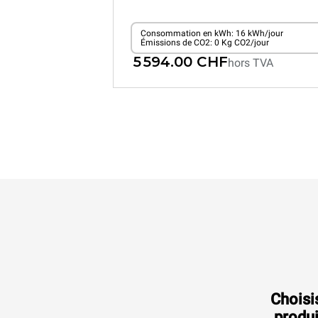
Consommation en kWh: 16 kWh/jour
Émissions de CO2: 0 Kg CO2/jour
5 594.00 CHF
hors TVA
XEVC-0621-EPRM
Fours mixtes
CHEFTOP MIND.Maps™
COUNTERTOP
6 GN 2/1 niveaux
Électrique
Choisi
produi