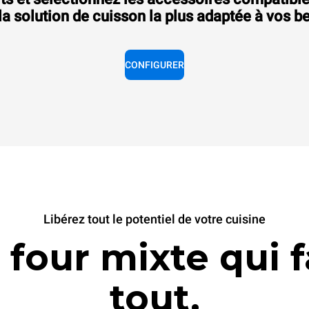
Consommation en kWh: 108 kWh/jour
Émissions de CO2: 19,5 Kg CO2/jour
la solution de cuisson la plus adaptée à vos b
16 038.00 CHF
hors TVA
CONFIGURER
Libérez tout le potentiel de votre cuisine
 four mixte qui f
tout.