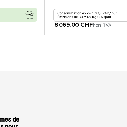
Consommation en kWh: 27,2 kWh/jour
Émissions de CO2: 4,9 Kg CO2/jour
8 069.00 CHF
hors TVA
XEVC-1021-EPRM
Fours mixtes
CHEFTOP MIND.Maps™
COUNTERTOP
10 GN 2/1 niveaux
Électrique
mmes de
es pour