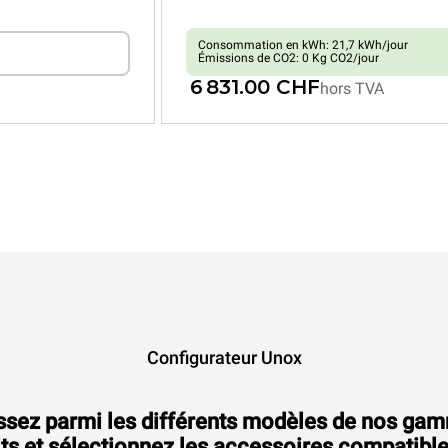
Consommation en kWh: 21,7 kWh/jour
Émissions de CO2: 0 Kg CO2/jour
6 831.00 CHF
hors TVA
XEVC-0621-GPRM
Fours mixtes
CHEFTOP MIND.Maps™
COUNTERTOP
6 GN 2/1 niveaux
Gaz
Configurateur Unox
ssez parmi les différents modèles de nos ga
ts et sélectionnez les accessoires compatibl