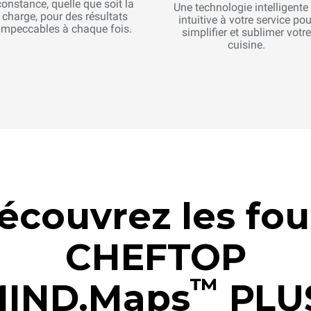
constance, quelle que soit la
Une technologie intelligente 
charge, pour des résultats
intuitive à votre service pou
impeccables à chaque fois.
simplifier et sublimer votre
cuisine.
écouvrez les fou
CHEFTOP
™
IND.Maps
PLU