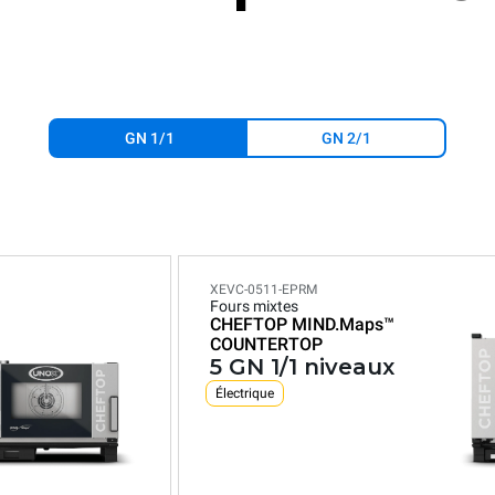
GN 1/1
GN 2/1
XEVC-0511-EPRM
Fours mixtes
CHEFTOP MIND.Maps™
COUNTERTOP
5 GN 1/1 niveaux
Électrique