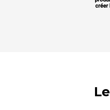
Consommation en kWh: 86,4 kWh/jour
Émissions de CO2: 0 Kg CO2/jour
créer 
14 405.00 CHF
hors TVA
Le