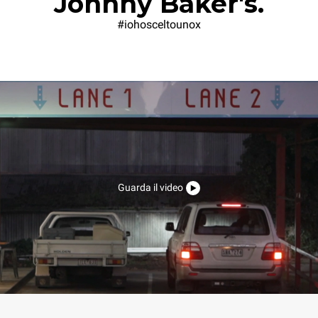
Johnny Baker's.
#iohosceltounox
Guarda il video