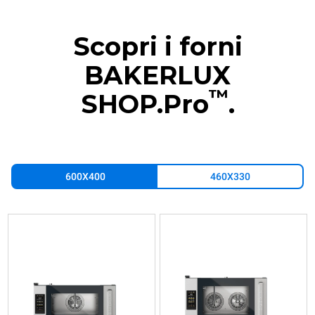
Scopri i forni
BAKERLUX
™
SHOP.Pro
.
600X400
460X330
XEFR-
XEFR-
XEFR-
XEFR-
03EU-
04EU-
06EU-
10EU-
EMRV
EMRV
EMRV
EMRV
Convezione
Convezione
Convezione
Convezione
con
con
con
con
umidità
umidità
umidità
umidità
BAKERLUX
BAKERLUX
BAKERLUX
BAKERLUX
SHOP.Pro™
SHOP.Pro™
SHOP.Pro™
SHOP.Pro™
COUNTERTOP
COUNTERTOP
COUNTERTOP
COUNTERTOP