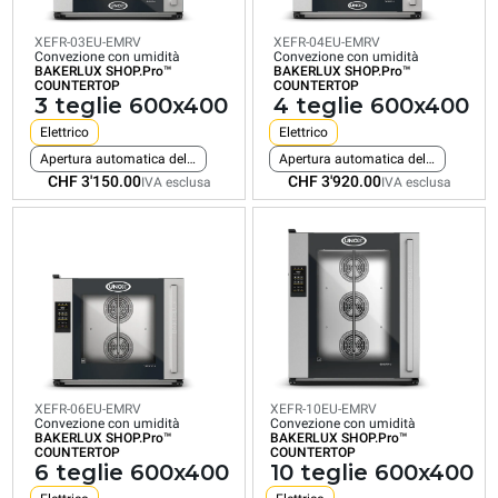
3
4
6
10
teglie
teglie
teglie
teglie
XEFR-03EU-EMRV
XEFR-04EU-EMRV
Convezione con umidità
Convezione con umidità
600x400
600x400
600x400
600x40
BAKERLUX SHOP.Pro™
BAKERLUX SHOP.Pro™
COUNTERTOP
COUNTERTOP
Elettrico
Elettrico
Elettrico
Elettrico
3 teglie 600x400
4 teglie 600x400
Apertura automatica della porta
Apertura automatica della porta
Apertura automatica della porta
Apertura autom
Elettrico
Elettrico
Consumo
Consumo
Consumo
Consumo
Apertura automatica della porta
Apertura automatica della porta
in kWh:
in kWh:
in kWh:
in kWh:
CHF 3'150.00
CHF 3'920.00
6.4
7.9
27.1
IVA esclusa
IVA esclusa
17.5
kWh/gg
kWh/gg
kWh/gg
kWh/gg
Emissioni
Emissioni
Emissioni
Emissioni
CO2: 0
CO2: 0
CO2: 0
CO2: 0
Kg
Kg
Kg
Kg
CO2/gg
CO2/gg
CO2/gg
CO2/gg
CHF 3'150.00
CHF 3'920.00
CHF 8'297.00
CHF 6'049.00
IVA esclusa
IVA esclusa
IVA esclusa
IVA esclusa
XEFR-06EU-EMRV
XEFR-10EU-EMRV
Convezione con umidità
Convezione con umidità
BAKERLUX SHOP.Pro™
BAKERLUX SHOP.Pro™
COUNTERTOP
COUNTERTOP
6 teglie 600x400
10 teglie 600x400