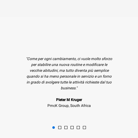
CHF 2'380.00
Kg
CHF 2'200.00
CO2/gg
IVA esclusa
IVA esclusa
CHF 2'650.00
IVA esclusa
XEFR-04HS-EMDV
Convezione con umidità
BAKERLUX SHOP.Pro™
"Come per ogni cambiamento, ci vuole molto sforzo
COUNTERTOP
per stabilire una nuova routine e modificare le
4 teglie 460x330
vecchie abitudini, ma tutto diventa più semplice
Elettrico
quando si ha meno personale in servizio e un forno
CHF 2'200.00
IVA esclusa
in grado di svolgere tutte le attività richieste dal tuo
business."
Pieter M Kruger
PmcK Group, South Africa