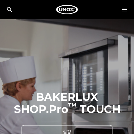
BAKERLUX
™
SHOP.Pro
TOUCH
설정