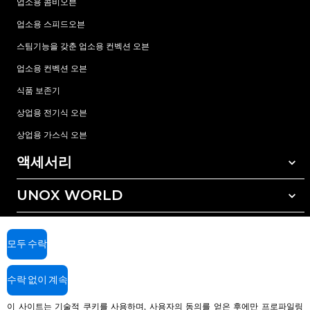
업소용 콤비오븐
업소용 스피드오븐
스팀기능을 갖춘 업소용 컨벡션 오븐
업소용 컨벡션 오븐
식품 보존기
상업용 전기식 오븐
상업용 가스식 오븐
액세서리
UNOX WORLD
모든 액세서리
자동세척 세정제
서비스
전세계 지사
수동세척 세정제
모두 수락
수질 관리를 위한 레진(수지) 필터
우녹스 보증
수락 없이 계속
역삼투압 수처리 방식
딜러 찾기
서비스 센터 찾기
이 사이트는 기술적 쿠키를 사용하며, 사용자의 동의를 얻은 후에만 프로파일링