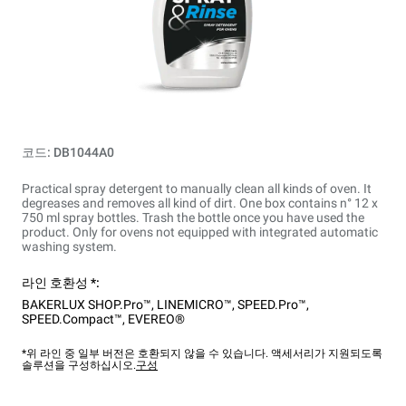
코드: DB1044A0
Practical spray detergent to manually clean all kinds of oven. It
degreases and removes all kind of dirt. One box contains n° 12 x
750 ml spray bottles. Trash the bottle once you have used the
product. Only for ovens not equipped with integrated automatic
washing system.
라인 호환성 *:
BAKERLUX SHOP.Pro™
,
LINEMICRO™
,
SPEED.Pro™
,
SPEED.Compact™
,
EVEREO®
*위 라인 중 일부 버전은 호환되지 않을 수 있습니다. 액세서리가 지원되도록
솔루션을 구성하십시오.
구성