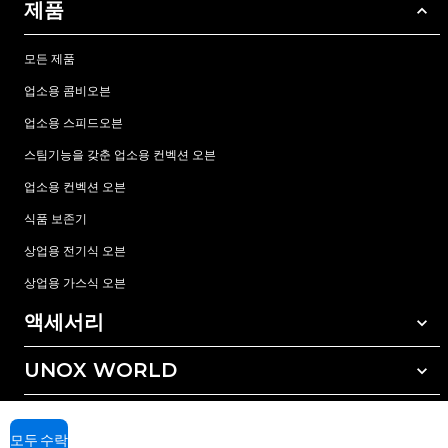
제품
모든 제품
업소용 콤비오븐
업소용 스피드오븐
스팀기능을 갖춘 업소용 컨벡션 오븐
업소용 컨벡션 오븐
식품 보존기
상업용 전기식 오븐
상업용 가스식 오븐
액세서리
UNOX WORLD
모든 액세서리
자동세척 세정제
서비스
전세계 지사
수동세척 세정제
모두 수락