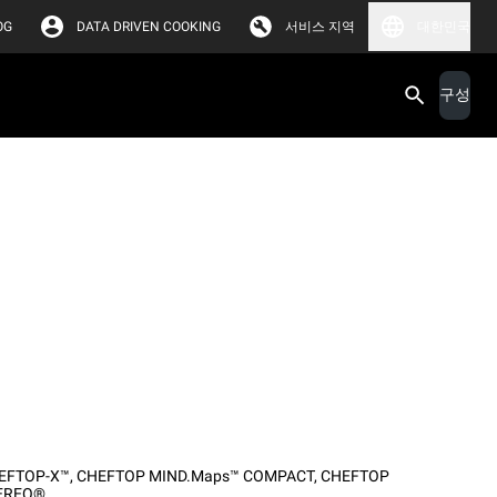
OG
DATA DRIVEN COOKING
서비스 지역
대한민국
구성
EFTOP-X™
,
CHEFTOP MIND.Maps™ COMPACT
,
CHEFTOP
EREO®