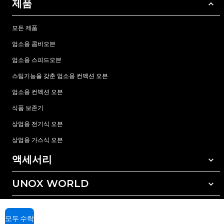
제품
모든 제품
업소용 콤비오븐
업소용 스피드오븐
스팀기능을 갖춘 업소용 컨벡션 오븐
업소용 컨벡션 오븐
식품 보존기
상업용 전기식 오븐
상업용 가스식 오븐
액세서리
UNOX WORLD
모든 액세서리
자동세척 세정제
서비스
전세계 지사
수동세척 세정제
모두 수락