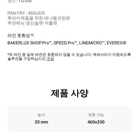
코드: TG350
PAN.FRY - 460x330
후라이제품을 위한 에나멜코팅팬
추천메뉴:생선필렛-커틀렛
라인 호환성 *:
BAKERLUX SHOP.Pro™
,
SPEED.Pro™
,
LINEMICRO™
,
EVEREO®
*위 라인 중 일부 버전은 호환되지 않을 수 있습니다. 액세서리가 지원되도록
솔루션을 구성하십시오.
구성
제품 사양
높이
호환 가능
20 mm
460x330