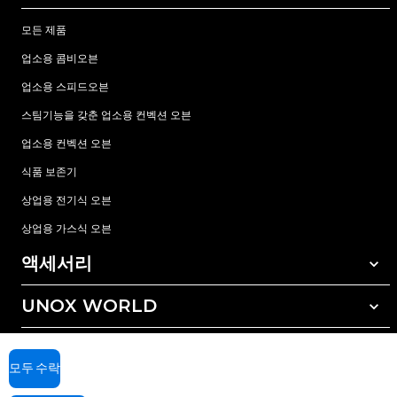
모든 제품
업소용 콤비오븐
업소용 스피드오븐
스팀기능을 갖춘 업소용 컨벡션 오븐
업소용 컨벡션 오븐
식품 보존기
상업용 전기식 오븐
상업용 가스식 오븐
액세서리
UNOX WORLD
모든 액세서리
자동세척 세정제
서비스
전세계 지사
수동세척 세정제
모두 수락
수질 관리를 위한 레진(수지) 필터
우녹스 보증