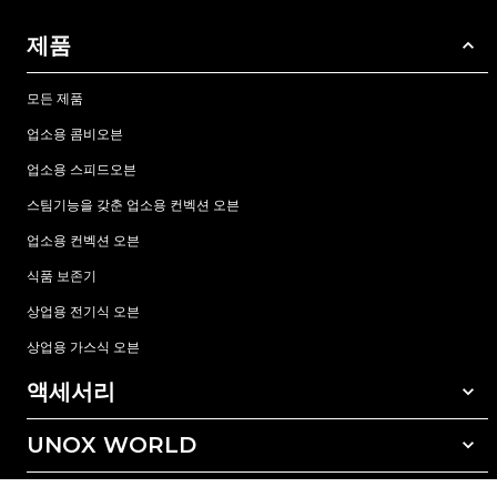
제품
모든 제품
업소용 콤비오븐
업소용 스피드오븐
스팀기능을 갖춘 업소용 컨벡션 오븐
업소용 컨벡션 오븐
식품 보존기
상업용 전기식 오븐
상업용 가스식 오븐
액세서리
UNOX WORLD
모든 액세서리
자동세척 세정제