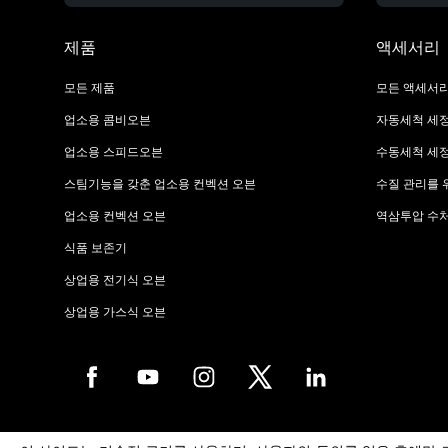
제품
액세서리
모든 제품
모든 액세서
업소용 콤비오븐
자동세척 세
업소용 스피드오븐
수동세척 세
스팀기능을 갖춘 업소용 컨벡션 오븐
수질 관리를 
업소용 컨벡션 오븐
역삼투압 수
식품 보존기
상업용 전기식 오븐
상업용 가스식 오븐
Copyright 2026 UNOX SpA All rights reserved. Reg. Imp. Padova n °