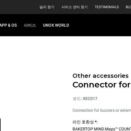
딜러 찾기
서비스 센터 찾기
TESTIMONIALS
BL
APP & OS
서비스
UNOX WORLD
Other accessories
Connector for
코드: XEC017
Connection for buzzers or extern
라인 호환성 *:
BAKERTOP MIND.Maps™ COUN