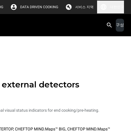
OG
DATA DRIVEN COOKING
서비스 지역
대한민국
구성
 external detectors
al visual status indicators for end cooking/pre-heating.
TERTOP
,
CHEFTOP MIND.Maps™ BIG
,
CHEFTOP MIND.Maps™