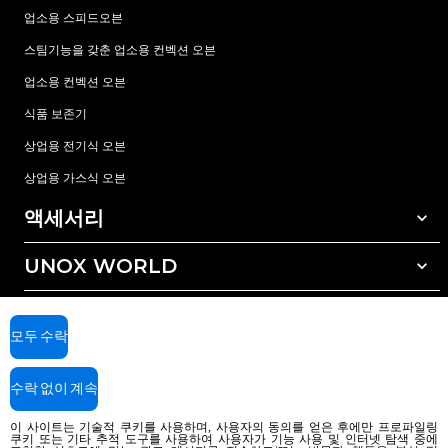
업소용 스피드오븐
스팀기능을 갖춘 업소용 컨벡션 오븐
업소용 컨벡션 오븐
식품 보존기
상업용 전기식 오븐
상업용 가스식 오븐
액세서리
UNOX WORLD
모든 액세서리
자동세척 세정제
서비스
전세계 지사
수동세척 세정제
모두 수락
수질 관리를 위한 레진(수지) 필터
우녹스 보증
수락 없이 계속
역삼투압 수처리 방식
딜러 찾기
서비스 센터 찾기
이 사이트는 기술적 쿠키를 사용하며, 사용자의 동의를 얻은 후에만 프로파일링
쿠키 또는 기타 추적 도구를 사용하여 사용자가 기능 사용 및 인터넷 탐색 중에
AI Content Disclaimer
Privacy policy
Cookie policy