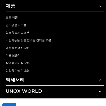
제품
모든 제품
업소용 콤비오븐
업소용 스피드오븐
스팀기능을 갖춘 업소용 컨벡션 오븐
업소용 컨벡션 오븐
식품 보존기
상업용 전기식 오븐
상업용 가스식 오븐
액세서리
UNOX WORLD
모든 액세서리
자동세척 세정제
서비스
전세계 지사