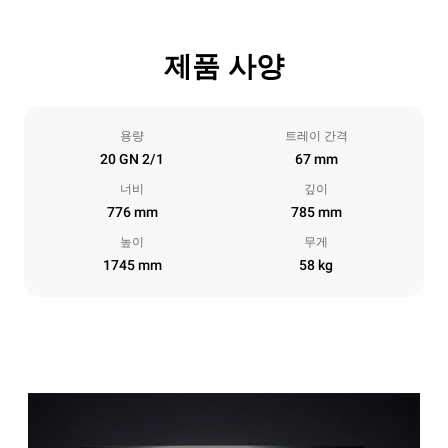
제품 사양
용량
트레이 간격
20 GN 2/1
67 mm
너비
깊이
776 mm
785 mm
높이
무게
1745 mm
58 kg