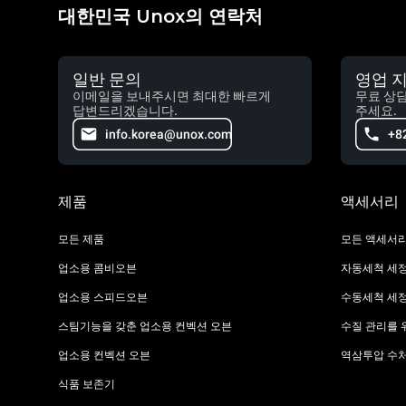
대한민국 Unox의 연락처
일반 문의
영업 
이메일을 보내주시면 최대한 빠르게
무료 상
답변드리겠습니다.
주세요.
info.korea@unox.com
+8
제품
액세서리
모든 제품
모든 액세서
업소용 콤비오븐
자동세척 세
업소용 스피드오븐
수동세척 세
스팀기능을 갖춘 업소용 컨벡션 오븐
수질 관리를 
업소용 컨벡션 오븐
역삼투압 수
식품 보존기