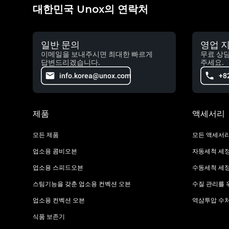
대한민국 Unox의 연락처
일반 문의
영업 
이메일을 보내주시면 최대한 빠르게
무료 상
답변드리겠습니다.
주세요.
info.korea@unox.com
+8
제품
액세서리
모든 제품
모든 액세서
업소용 콤비오븐
자동세척 세
업소용 스피드오븐
수동세척 세
스팀기능을 갖춘 업소용 컨벡션 오븐
수질 관리를 
업소용 컨벡션 오븐
역삼투압 수
식품 보존기