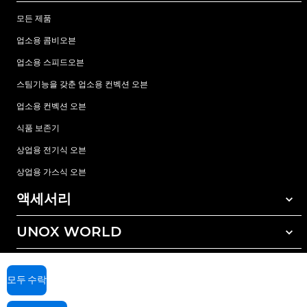
모든 제품
업소용 콤비오븐
업소용 스피드오븐
스팀기능을 갖춘 업소용 컨벡션 오븐
업소용 컨벡션 오븐
식품 보존기
상업용 전기식 오븐
상업용 가스식 오븐
액세서리
UNOX WORLD
모든 액세서리
자동세척 세정제
서비스
전세계 지사
수동세척 세정제
모두 수락
수질 관리를 위한 레진(수지) 필터
우녹스 보증