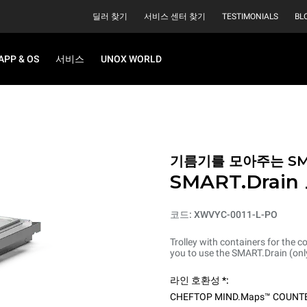
딜러 찾기
서비스 센터 찾기
TESTIMONIALS
BL
APP & OS
서비스
UNOX WORLD
기름기를 모아주는 SMA
SMART.Drai
코드: XWVYC-0011-L-PO
Trolley with containers for the 
you to use the SMART.Drain (only
라인 호환성 *:
CHEFTOP MIND.Maps™ COUNT