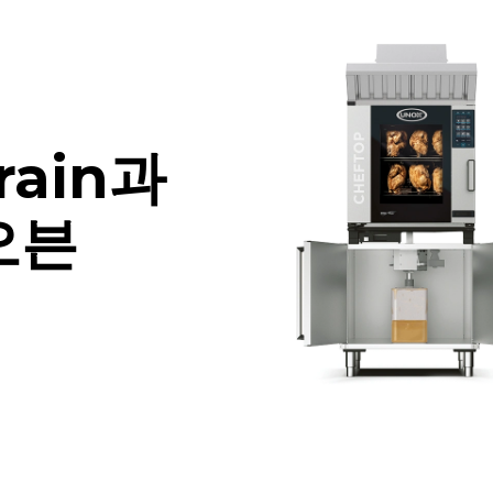
rain과
오븐