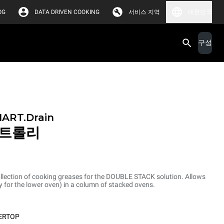
OG
DATA DRIVEN COOKING
서비스 지역
대한민국
구성
RT.Drain
n 트롤리
collection of cooking greases for the DOUBLE STACK solution. Allows
 for the lower oven) in a column of stacked ovens.
ERTOP