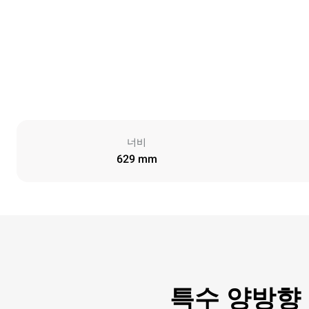
너비
629 mm
특수 양방향