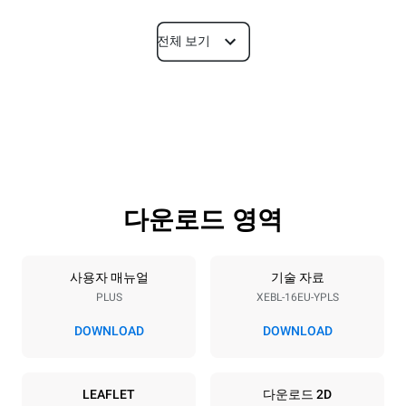
전체 보기
치수
폭
깊이
892 mm
925 mm
높이
무게
1875 mm
292 kg
다운로드 영역
트레이 사양
트레이 개수
팬사이즈
16
600x400
사용자 매뉴얼
기술 자료
PLUS
XEBL-16EU-YPLS
팬간격
81.5 mm
DOWNLOAD
DOWNLOAD
전력
LEAFLET
다운로드 2D