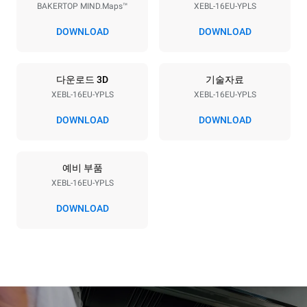
BAKERTOP MIND.Maps™
XEBL-16EU-YPLS
전압
전력
380-415V 3N~
38,5 kW
DOWNLOAD
DOWNLOAD
주파수
플러그 종류
50 / 60 Hz
X | ✓
다운로드 3D
기술자료
XEBL-16EU-YPLS
XEBL-16EU-YPLS
*
Kwh 소비량 및 co2 배출량
DOWNLOAD
DOWNLOAD
kWh 소비량
CO2 배출량
27.3 kWh/일
0 kg CO2/일
예비 부품
추정치에는 오븐에서
생산되는 직접적인 배출만
XEBL-16EU-YPLS
포함된다. 간접적인 배출은
그것이 연결된 그리드의
DOWNLOAD
에너지 믹스에 따라
달라지는데, 후자는 재생
가능한 자원에서 생산되는
에너지를 구매하는 선택으로
제거될 수 있다.
Greenhouse
Gas Protocol