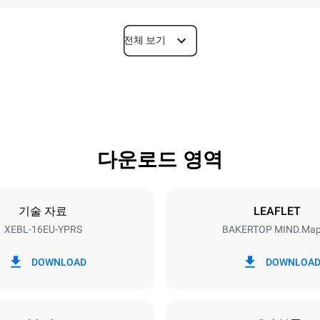
전체 보기
깊이
925 mm
다운로드 영역
팬사이즈
600x400
기술 자료
LEAFLET
XEBL-16EU-YPRS
BAKERTOP MIND.Ma
전력
N~
38,5 kW
DOWNLOAD
DOWNLOA