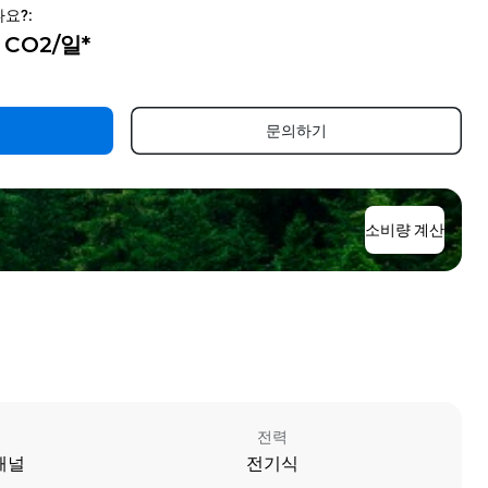
요?:
g CO2/일*
문의하기
소비량 계산
전력
패널
전기식