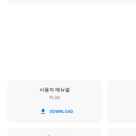
치수
폭
892 mm
무게
292 kg
트레이 사양
트레이 개수
16
사용자 매뉴얼
PLUS
전력
전압
380-415V 3
DOWNLOAD
플러그 종류
X | ✓