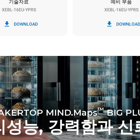
기술자료
예비 부품
XEBL-16EU-YPRS
XEBL-16EU-YPRS
CO2 배출량
DOWNLOAD
DOWNLOA
0 kg CO2/일
추정치에는 오븐에서 생산되는
배출만 포함된다. 간접적인 배
연결된 그리드의 에너지 믹스에
달라지는데, 후자는 재생 가능
생산되는 에너지를 구매하는 
제거될 수 있다.
™
AKERTOP MIND.Maps
BIG PL
리성능, 강력함과 신