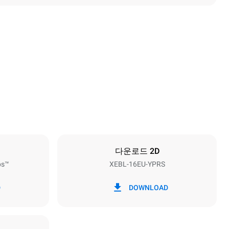
높이
1875 mm
팬간격
81.5 mm
다운로드 2D
ps™
XEBL-16EU-YPRS
주파수
50 / 60 Hz
D
DOWNLOAD