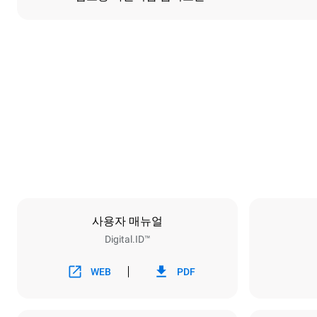
치수
폭
750 mm
무게
132 kg
트레이 사양
트레이 개수
6
사용자 매뉴얼
Digital.ID™
전력
전압
220-240V 1
WEB
PDF
가스 동력 최
15