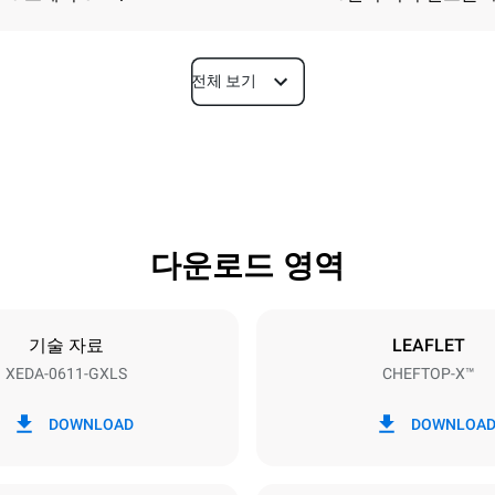
전체 보기
깊이
841 mm
다운로드 영역
팬사이즈
GN 1/1
기술 자료
LEAFLET
XEDA-0611-GXLS
CHEFTOP-X™
전력
~
1,4 kW
DOWNLOAD
DOWNLOA
대치
플러그 종류
Schuko | ✓