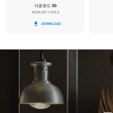
다운로드 3D
XEDA-0611-GXLS
*
Kwh 소비량 및 co2 배출량
kWh 소비량
DOWNLOAD
34.2 kWh/일
추정되는 소비
기준으로 작성되
긴모드 세척 
중간모드 세척