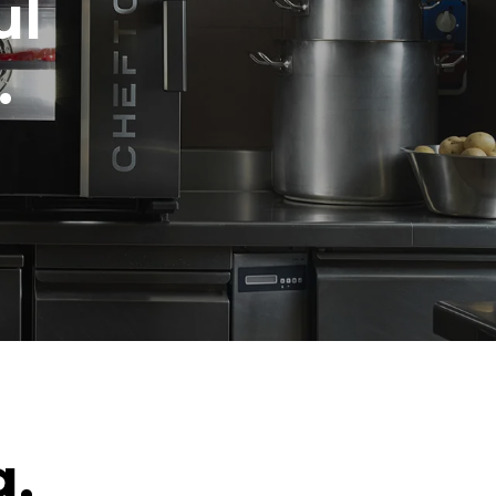
ul
.
g.