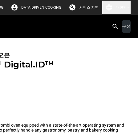
OG
DATA DRIVEN COOKING
서비스 지역
대한민국
구성
오븐
™
Digital.ID™
ombi oven equipped with a state-of-the-art operating system and
 to perfectly handle any gastronomy, pastry and bakery cooking