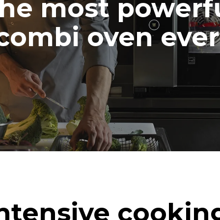
he most powerf
combi oven ever
ntensive cookin