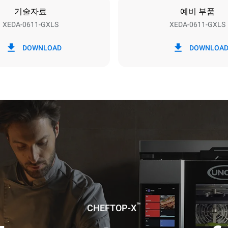
기술자료
예비 부품
XEDA-0611-GXLS
XEDA-0611-GXLS
CO2 배출량
DOWNLOAD
DOWNLOA
6.2 kg CO2/일
판단서에는 가스 연소로 생산된
배출량만 포함되어 있다. 전기 
직접 배출량은 0과 같다. 간접 
연결된 네트워크의 에너지 혼합
달라지는데, 이는 재생 가능한
생산된 에너지를 구입하는 선택
무효화될 수 있다. 가스 공급과
배출량을 계산할 수 있는 자료는
출처:
Greenhouse Gas Protocol
량은 하단의 주간세척 프로그램을
었습니다. (42주/년)
(1회)
 (1회)
™
CHEFTOP-X