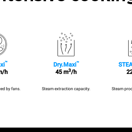
™
™
xi
Dry.Maxi
STEA
3
m/h
45 m
/h
22
ed by fans.
Steam extraction capacity.
Steam prod