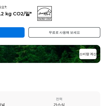
요?:
.2 kg CO2/일*
무료로 사용해 보세요
소비량 계산
전력
패널
가스식