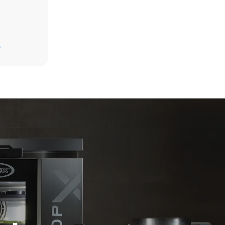
매일 오븐을 사용한다고 가정했을 때 (약 300일 /
년)
D
가벼운 무게의 치킨 6마리를 구울 경우 (팬
용량의 약 20% 사용)
 직접
하나의 트레이에 감자를 풀로 팬닝해 굽는
소비로 인한
경우
전기 배출량은
스팀기능을 이용해 풀로드로 트레이 3판을
에 따라
조리하는 경우
 공급원에서
오븐을 비운 상태에서 180°C로 2시간을
에 의해
가동하는 경우
 관련된 간접
 없다.