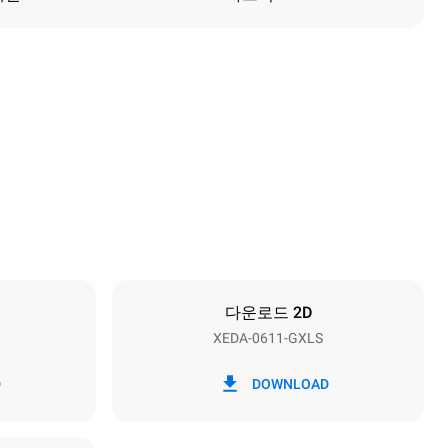
높이
789 mm
팬간격
67 mm
다운로드 2D
XEDA-0611-GXLS
주파수
50 / 60 Hz
D
DOWNLOAD