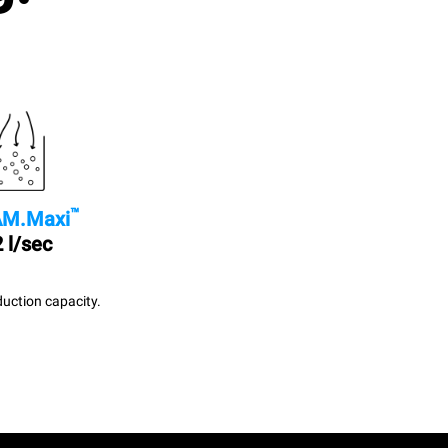
™
M.Maxi
 l/sec
uction capacity.