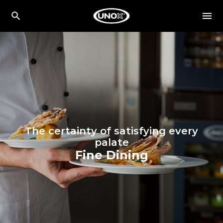
The certainty of satisfying every
palate
Fine Dining