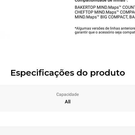
Compatibilidade de linhas*:
BAKERTOP MIND.Maps™ COUN
CHEFTOP MIND.Maps™ COMPA
MIND.Maps™ BIG COMPACT
,
BA
*Algumas versões de linhas anterior
garantir que o acessório seja compat
Especificações do produto
Capacidade
All