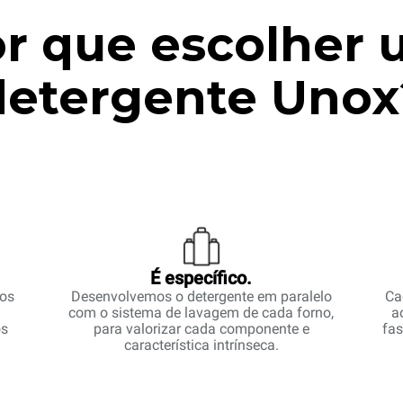
r que escolher
detergente Unox
É específico.
 os
Desenvolvemos o detergente em paralelo
Ca
com o sistema de lavagem de cada forno,
a
os
para valorizar cada componente e
fas
característica intrínseca.