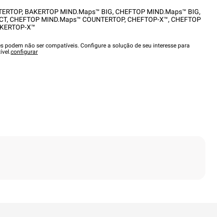
TERTOP
,
BAKERTOP MIND.Maps™ BIG
,
CHEFTOP MIND.Maps™ BIG
,
CT
,
CHEFTOP MIND.Maps™ COUNTERTOP
,
CHEFTOP-X™
,
CHEFTOP
KERTOP-X™
es podem não ser compatíveis. Configure a solução de seu interesse para
ível.
configurar