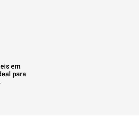
ceis em
deal para
.