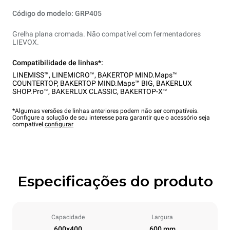
Código do modelo: GRP405
Grelha plana cromada. Não compatível com fermentadores
LIEVOX.
Compatibilidade de linhas*:
LINEMISS™
,
LINEMICRO™
,
BAKERTOP MIND.Maps™
COUNTERTOP
,
BAKERTOP MIND.Maps™ BIG
,
BAKERLUX
SHOP.Pro™
,
BAKERLUX CLASSIC
,
BAKERTOP-X™
*Algumas versões de linhas anteriores podem não ser compatíveis.
Configure a solução de seu interesse para garantir que o acessório seja
compatível.
configurar
Especificações do produto
Capacidade
Largura
600x400
600 mm