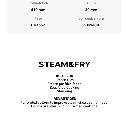
Profundidade
Altura
410 mm
30 mm
Peso
Compatível com
1.435 kg
600x400
STEAM&FRY
IDEAL FOR
French fries
Frozen pre-fried foods
Sous-Vide Cooking
Steaming
ADVANTAGES
Perforated bottom to improve steam circulation on food;
Double use: steaming or pre-fried cookings.