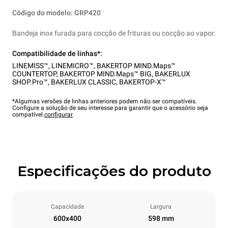
Código do modelo: GRP420
Bandeja inox furada para cocção de frituras ou cocção ao vapor.
Compatibilidade de linhas*:
LINEMISS™
,
LINEMICRO™
,
BAKERTOP MIND.Maps™
COUNTERTOP
,
BAKERTOP MIND.Maps™ BIG
,
BAKERLUX
SHOP.Pro™
,
BAKERLUX CLASSIC
,
BAKERTOP-X™
*Algumas versões de linhas anteriores podem não ser compatíveis.
Configure a solução de seu interesse para garantir que o acessório seja
compatível.
configurar
Especificações do produto
Capacidade
Largura
600x400
598 mm