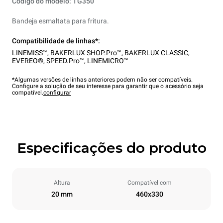
Código do modelo: TG350
Bandeja esmaltata para fritura.
Compatibilidade de linhas*:
LINEMISS™
,
BAKERLUX SHOP.Pro™
,
BAKERLUX CLASSIC
,
EVEREO®
,
SPEED.Pro™
,
LINEMICRO™
*Algumas versões de linhas anteriores podem não ser compatíveis.
Configure a solução de seu interesse para garantir que o acessório seja
compatível.
configurar
Especificações do produto
Altura
Compatível com
20 mm
460x330