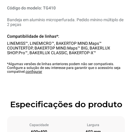
Código do modelo: TG410
Bandeja em alumínio microperfurada. Pedido mínino múltiplo de
2 peças
Compatibilidade de linhas*:
LINEMISS™
,
LINEMICRO™
,
BAKERTOP MIND.Maps™
COUNTERTOP
,
BAKERTOP MIND.Maps™ BIG
,
BAKERLUX
SHOP.Pro™
,
BAKERLUX CLASSIC
,
BAKERTOP-X™
*Algumas versões de linhas anteriores podem não ser compatíveis.
Configure a solução de seu interesse para garantir que o acessório seja
compatível.
configurar
Especificações do produto
Capacidade
Largura
600x400
602 mm