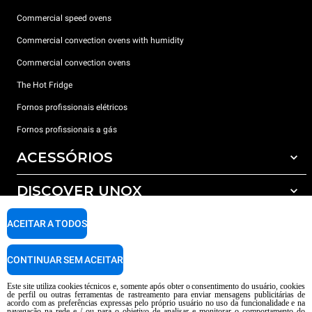
Commercial speed ovens
Commercial convection ovens with humidity
Commercial convection ovens
The Hot Fridge
Fornos profissionais elétricos
Fornos profissionais a gás
ACESSÓRIOS
DISCOVER UNOX
Todos os acessórios
Detergents for automatic washing
SUPPORT
ACEITAR A TODOS
Os nossos escritórios no mundo
Detergents for manual washing
Water treatment with resin filters
Garantia Unox
CONTINUAR SEM ACEITAR
Reverse osmosis water treatment
Encontre os Revendedores
Este site utiliza cookies técnicos e, somente após obter o consentimento do usuário, cookies
de perfil ou outras ferramentas de rastreamento para enviar mensagens publicitárias de
Encontre os Centros Service
acordo com as preferências expressas pelo próprio usuário no uso da funcionalidade e na
navegação na rede e / ou para o objetivo de analisar e monitorar o comportamento do