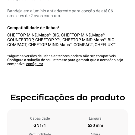
Bandeja em alumínio antiaderente para cocção de até 06
omeletes de 2 ovos cada um.
Compatibilidade de linhas*:
CHEFTOP MIND.Maps™ BIG
,
CHEFTOP MIND.Maps™
COUNTERTOP
,
CHEFTOP-X™
,
CHEFTOP MIND.Maps™ BIG
COMPACT
,
CHEFTOP MIND.Maps™ COMPACT
,
CHEFLUX™
*Algumas versões de linhas anteriores podem não ser compatíveis.
Configure a solução de seu interesse para garantir que o acessório seja
compatível.
configurar
Especificações do produto
Capacidade
Largura
GN1/1
530 mm
Profundidade
Altura