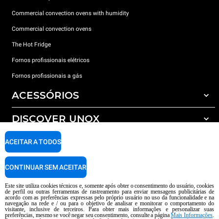
Commercial convection ovens with humidity
Commercial convection ovens
The Hot Fridge
Fornos profissionais elétricos
Fornos profissionais a gás
ACESSÓRIOS
DISCOVER UNOX
Todos os acessórios
Detergents for automatic washing
SUPPORT
ACEITAR A TODOS
Os nossos escritórios no mundo
Detergents for manual washing
Water treatment with resin filters
Garantia Unox
CONTINUAR SEM ACEITAR
Reverse osmosis water treatment
Encontre os Revendedores
Este site utiliza cookies técnicos e, somente após obter o consentimento do usuário, cookies
de perfil ou outras ferramentas de rastreamento para enviar mensagens publicitárias de
Encontre os Centros Service
acordo com as preferências expressas pelo próprio usuário no uso da funcionalidade e na
navegação na rede e / ou para o objetivo de analisar e monitorar o comportamento do
AI Content Disclaimer
Privacy policy
Cookie policy
visitante, inclusive de terceiros. Para obter mais informações e personalizar suas
preferências, mesmo se você negar seu consentimento, consulte a página
Mais Informações
.