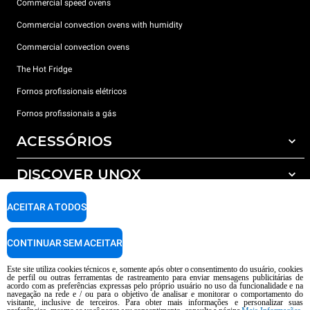
Commercial speed ovens
Commercial convection ovens with humidity
Commercial convection ovens
The Hot Fridge
Fornos profissionais elétricos
Fornos profissionais a gás
ACESSÓRIOS
DISCOVER UNOX
Todos os acessórios
Detergents for automatic washing
SUPPORT
ACEITAR A TODOS
Os nossos escritórios no mundo
Detergents for manual washing
Water treatment with resin filters
Garantia Unox
CONTINUAR SEM ACEITAR
Reverse osmosis water treatment
Encontre os Revendedores
Este site utiliza cookies técnicos e, somente após obter o consentimento do usuário, cookies
de perfil ou outras ferramentas de rastreamento para enviar mensagens publicitárias de
Encontre os Centros Service
acordo com as preferências expressas pelo próprio usuário no uso da funcionalidade e na
navegação na rede e / ou para o objetivo de analisar e monitorar o comportamento do
AI Content Disclaimer
Privacy policy
Cookie policy
visitante, inclusive de terceiros. Para obter mais informações e personalizar suas