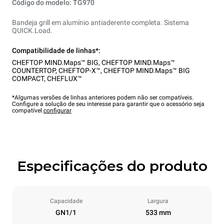
Código do modelo: TG970
Bandeja grill em alumínio antiaderente completa. Sistema
QUICK.Load.
Compatibilidade de linhas*:
CHEFTOP MIND.Maps™ BIG
,
CHEFTOP MIND.Maps™
COUNTERTOP
,
CHEFTOP-X™
,
CHEFTOP MIND.Maps™ BIG
COMPACT
,
CHEFLUX™
*Algumas versões de linhas anteriores podem não ser compatíveis.
Configure a solução de seu interesse para garantir que o acessório seja
compatível.
configurar
Especificações do produto
Capacidade
Largura
GN1/1
533 mm