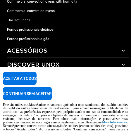
Commercial convection ovens with humidity
Commercial convection ovens
The Hot Fridge
Fornos profissionais elétricos
Fornos profissionais a gás
ACESSÓRIOS
DISCOVER UNOX
Todos os acessórios
Detergents for automatic washing
SUPPORT
ACEITAR A TODOS
Os nossos escritórios no mundo
Detergents for manual washing
Water treatment with resin filters
Garantia Unox
CONTINUAR SEM ACEITAR
Reverse osmosis water treatment
Encontre os Revendedores
Este site utiliza cookies técnicos e, somente após obter o consentimento do usuário, cookies
de perfil ou outras ferramentas de rastreamento para enviar mensagens publicitárias de
Encontre os Centros Service
acordo com as preferências expressas pelo próprio usuário no uso da funcionalidade e na
navegação na rede e / ou para o objetivo de analisar e monitorar o comportamento do
AI Content Disclaimer
Privacy policy
Cookie policy
visitante, inclusive de terceiros. Para obter mais informações e personalizar suas
preferências, mesmo se você negar seu consentimento, consulte a página
Mais Informações
.
copyright 2026 UNOX S.p.A. Todos os direitos reservados. Reg. Imp Pádua nº
Se você pretende consentir com a instalação de cookies (exceto cookies técnicos), pressione
04230750285 -. R.E.A. Pádua 372 835 - Cap. Soc € 5.000.000 i.v -. IVA /
o botão "Aceitar todos". Ao pressionar o botão "Continuar sem aceitar", você recusa a