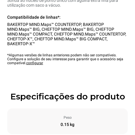
Sonda ao núcleo de ponto único com agulha extra fina para
utilização com saco a vácuo.
Compatibilidade de linhas*:
BAKERTOP MIND.Maps™ COUNTERTOP
,
BAKERTOP
MIND.Maps™ BIG
,
CHEFTOP MIND.Maps™ BIG
,
CHEFTOP
MIND.Maps™ COMPACT
,
CHEFTOP MIND.Maps™ COUNTERTOP
,
CHEFTOP-X™
,
CHEFTOP MIND.Maps™ BIG COMPACT
,
BAKERTOP-X™
*Algumas versões de linhas anteriores podem não ser compatíveis.
Configure a solução de seu interesse para garantir que o acessório seja
compatível.
configurar
Especificações do produto
Peso
0.15 kg