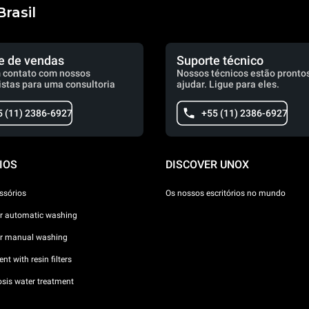
rasil
e de vendas
Suporte técnico
 contato com nossos
Nossos técnicos estão prontos
istas para uma consultoria
ajudar. Ligue para eles.
5 (11) 2386-6927
+55 (11) 2386-6927
IOS
DISCOVER UNOX
ssórios
Os nossos escritórios no mundo
or automatic washing
or manual washing
nt with resin filters
sis water treatment