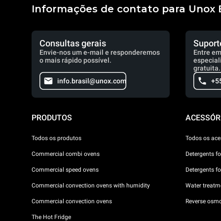
Informações de contato para Unox B
Consultas gerais
Suport
Envie-nos um e-mail e responderemos
Entre em
o mais rápido possível.
especial
gratuita.
info.brasil@unox.com
+5
PRODUTOS
ACESSÓR
Todos os produtos
Todos os ace
Commercial combi ovens
Detergents f
Commercial speed ovens
Detergents f
Commercial convection ovens with humidity
Water treatme
Commercial convection ovens
Reverse osmo
The Hot Fridge