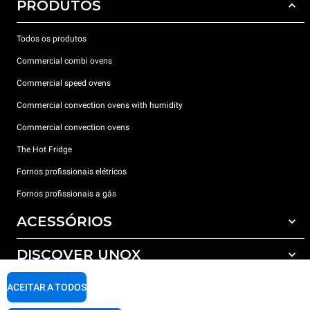
PRODUTOS
Todos os produtos
Commercial combi ovens
Commercial speed ovens
Commercial convection ovens with humidity
Commercial convection ovens
The Hot Fridge
Fornos profissionais elétricos
Fornos profissionais a gás
ACESSÓRIOS
DISCOVER UNOX
Todos os acessórios
Detergents for automatic washing
SUPPORT
ACEITAR A TODOS
Os nossos escritórios no mundo
Detergents for manual washing