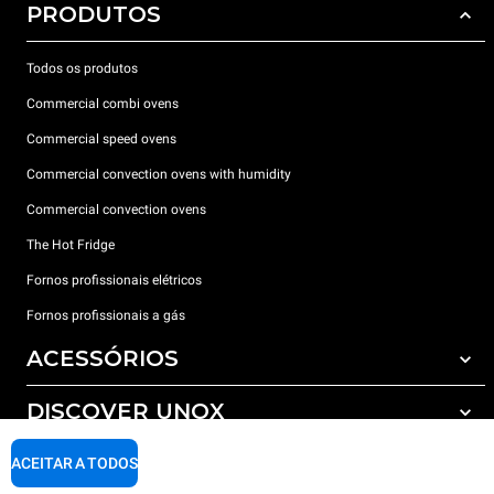
PRODUTOS
Todos os produtos
Commercial combi ovens
Commercial speed ovens
Commercial convection ovens with humidity
Commercial convection ovens
The Hot Fridge
Fornos profissionais elétricos
Fornos profissionais a gás
ACESSÓRIOS
DISCOVER UNOX
Todos os acessórios
Detergents for automatic washing
SUPPORT
ACEITAR A TODOS
Os nossos escritórios no mundo
Detergents for manual washing