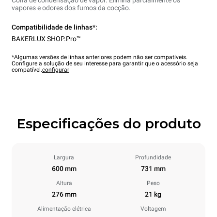
Coifa de condensação de vapor. Elimina parcialmente os
vapores e odores dos fumos da cocção.
Compatibilidade de linhas*:
BAKERLUX SHOP.Pro™
*Algumas versões de linhas anteriores podem não ser compatíveis.
Configure a solução de seu interesse para garantir que o acessório seja
compatível.
configurar
Especificações do produto
Largura
Profundidade
600 mm
731 mm
Altura
Peso
276 mm
21 kg
Alimentação elétrica
Voltagem